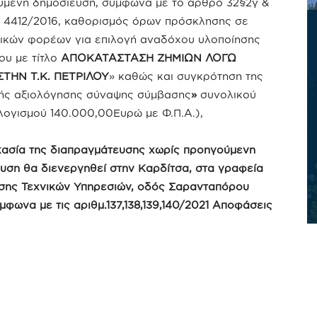
μενη δημοσίευση, σύμφωνα με το άρθρο 32§2γ &
 4412/2016, καθορισμός όρων πρόσκλησης σε
ικών φορέων για επιλογή αναδόχου υλοποίησης
ου με τίτλο
ΑΠΟΚΑΤΑΣΤΑΣΗ ΖΗΜΙΩΝ ΛΟΓΩ
ΣΤΗΝ Τ.Κ. ΠΕΤΡΙΛΟΥ
» καθώς και συγκρότηση της
ής αξιολόγησης σύναψης σύμβασης
»
συνολικού
ογισμού 140.000,00Ευρώ με Φ.Π.Α.),
κασία της διαπραγμάτευσης χωρίς προηγούμενη
υση θα διενεργηθεί
στην Καρδίτσα, στα γραφεία
σης Τεχνικών Υπηρεσιών, οδός Σαρανταπόρου
μφωνα με τις αριθμ.137,138,139,140/2021 Αποφάσεις