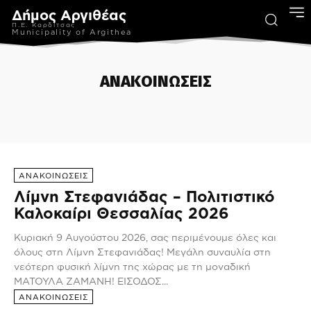
Δήμος Αργιθέας
Π.Ε. Καρδίτσας
Municipality of Argithea
ΑΝΑΚΟΙΝΩΣΕΙΣ
ΑΦΙΕΡΩΜΑΤΑ
ΕΚΔΟΣΕΙΣ
ΚΕΝΤΡΟ ΚΟΙΝΟΤΗΤΑΣ
ΠΟΛΙΤΙΚΗ ΠΡΟΣΤΑΣΙΑ
ΑΝΑΚΟΙΝΩΣΕΙΣ
Λίμνη Στεφανιάδας – Πολιτιστικό
Καλοκαίρι Θεσσαλίας 2026
Κυριακή 9 Αυγούστου 2026, σας περιμένουμε όλες και
όλους στη Λίμνη Στεφανιάδας! Μεγάλη συναυλία στη
νεότερη φυσική λίμνη της χώρας με τη μοναδική
ΜΑΤΟΥΛΑ ΖΑΜΑΝΗ! ΕΙΣΟΔΟΣ...
ΑΝΑΚΟΙΝΩΣΕΙΣ