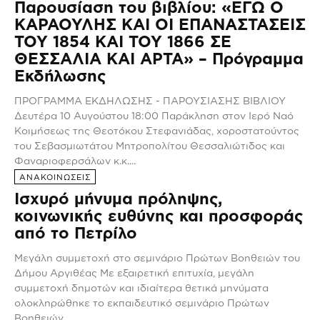
Παρουσίαση του βιβλίου: «ΕΓΩ Ο
ΚΑΡΑΟΥΛΗΣ ΚΑΙ ΟΙ ΕΠΑΝΑΣΤΑΣΕΙΣ
ΤΟΥ 1854 ΚΑΙ ΤΟΥ 1866 ΣΕ
ΘΕΣΣΑΛΙΑ ΚΑΙ ΑΡΤΑ» – Πρόγραμμα
Εκδήλωσης
ΠΡΟΓΡΑΜΜΑ ΕΚΔΗΛΩΣΗΣ - ΠΑΡΟΥΣΙΑΣΗΣ ΒΙΒΛΙΟΥ
Δευτέρα 10 Αυγούστου 18:00 Παράκληση στον Ιερό Ναό
Κοιμήσεως της Θεοτόκου Στεφανιάδας, χοροστατούντος
του Σεβασμιωτάτου Μητροπολίτου Θεσσαλιώτιδος και
Φαναριοφερσάλων κ.κ....
ΑΝΑΚΟΙΝΩΣΕΙΣ
Ισχυρό μήνυμα πρόληψης,
κοινωνικής ευθύνης και προσφοράς
από το Πετρίλο
Μεγάλη συμμετοχή στο σεμινάριο Πρώτων Βοηθειών του
Δήμου Αργιθέας Με εξαιρετική επιτυχία, μεγάλη
συμμετοχή δημοτών και ιδιαίτερα θετικά μηνύματα
ολοκληρώθηκε το εκπαιδευτικό σεμινάριο Πρώτων
Βοηθειών...