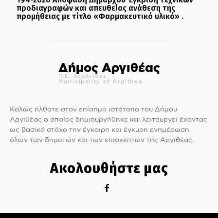
προδιαγραφών και απευθείας ανάθεση της
προμήθειας με τίτλο «Φαρμακευτικό υλικό» .
Δήμος Αργιθέας
Π.Ε. Καρδίτσας
Municipality of Argithea
Καλώς ήλθατε στον επίσημο ιστότοπο του Δήμου
Αργιθέας ο οποίος δημιουργήθηκε και λειτουργεί έχοντας
ως βασικό στόχο την έγκαιρη και έγκυρη ενημέρωση
όλων των δημοτών και των επισκεπτών της Αργιθέας.
Ακολουθήστε μας