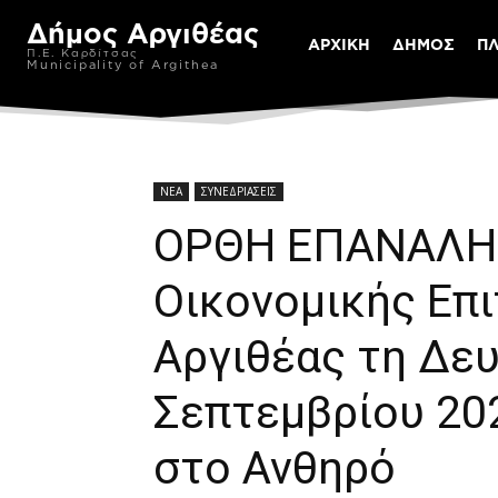
Δήμος Αργιθέας
ΑΡΧΙΚΗ
ΔΗΜΟΣ
Π
Π.Ε. Καρδίτσας
Municipality of Argithea
ΝΕΑ
ΣΥΝΕΔΡΙΑΣΕΙΣ
ΟΡΘΗ ΕΠΑΝΑΛΗΨ
Οικονομικής Επ
Αργιθέας τη Δε
Σεπτεμβρίου 202
στο Ανθηρό