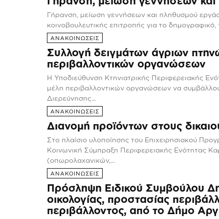
Γήρανση, μείωση γεννήσεων και
Γήρανση, μείωση γεννήσεων και πληθυσμού εργάσι
κοινοβουλευτικής επιτροπής για το δημογραφικό, τ
ΑΝΑΚΟΙΝΩΣΕΙΣ
Συλλογή δειγμάτων άγριων πτηνώ
περιβαλλοντικών οργανώσεων
Η Υποδιεύθυνση Κτηνιατρικής Περιφερειακής Ενότ
μέλη περιβαλλοντικών οργανώσεων να συμβάλλο
Διερεύνησης...
ΑΝΑΚΟΙΝΩΣΕΙΣ
Διανομή προϊόντων στους δικαι
Στο πλαίσιο υλοποίησης του Επιχειρησιακού Προγ
Κοινωνική Σύμπραξη Περιφερειακής Ενότητας Κα
(οπωρολαχανικών,...
ΑΝΑΚΟΙΝΩΣΕΙΣ
Πρόσληψη Ειδικού Συμβούλου Δη
οικολογίας, προστασίας περιβάλλ
περιβάλλοντος, από το Δήμο Αργ