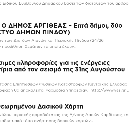
ς Ειδικού Συμβούλου Δημάρχου βάσει των διατάξεων του άρθρο
 ΔΗΜΟΣ ΑΡΓΙΘΕΑΣ – Επτά δήμοι, δύο
ΙΚΤΥΟ ΔΗΜΩΝ ΠΙΝΔΟΥ)
ών των Δικτύων Λιμνών και Περιοχής Πίνδου (24/26
 προώθηση θεμάτων τα οποία έχουν...
ες πληροφορίες για τις ενέργειες
ίρια από τον σεισμό της 31ης Αυγούστου
τασης Επιπτώσεων Φυσικών Καταστροφών Κεντρικής Ελλάδας
πόφαση θα αποκαλείται «αρμόδια Υπηρεσία». http://www.yas.gr ..
θεωρημένου Δασικού Χάρτη
νόλου περιοχής αρμοδιότητας της Δ/νσης Δασών Καρδίτσας, τη
διαδικτυακό τόπο ανάρτησης δασικών χαρτών...