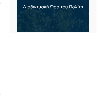
υ
.
ς