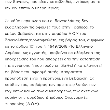
των δανείων, που είχαν καταβληθεί, εντόκως με το
ισχύον επιτόκιο υπερημερίας.
Σε κάθε περίπτωση που οι δανειολήπτες δεν
εξοφλήσουν τις οφειλές τους στην Τράπεζα, το
χρέος βεβαιώνεται στην αρμόδια Δ.Ο.Υ του
δανειολήπτη/πρωτοφειλέτη, εις βάρος του, σύμφωνα
με το άρθρο 101 του Ν.4549/2018 «Το Ελληνικό
Δημόσιο, ως εγγυητής, προβαίνει σε εξόφληση της
υποχρέωσής του που απορρέει από την κατάπτωση
της εγγύησης ή που τυχόν επιβληθεί ή καταλογιστεί
σε βάρος του αφορμή αυτής. Απαραίτητη
προϋπόθεση είναι η προηγούμενη βεβαίωση, ως
εσόδων του, σε βάρος των πρωτοφε/λετών, των
εγγυητών και λοιπών συνυπόχρεων, των σχετικών
ποσών στις αρμόδιες Δημόσιες Οικονομικές
Υπηρεσίες (Δ.Ο.Υ).