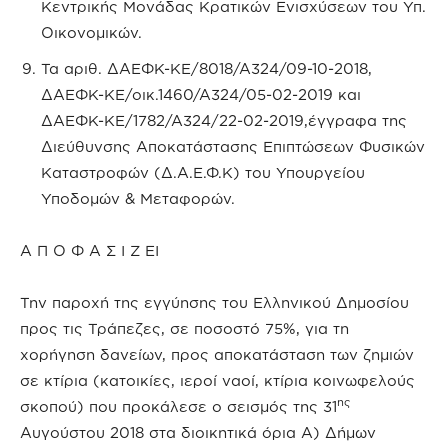
Κεντρικής Μονάδας Κρατικών Ενισχύσεων του Υπ.
Οικονομικών.
Τα αριθ. ΔΑΕΦΚ-ΚΕ/8018/Α324/09-10-2018,
ΔΑΕΦΚ-ΚΕ/οικ.1460/Α324/05-02-2019 και
ΔΑΕΦΚ-ΚΕ/1782/Α324/22-02-2019,έγγραφα της
Διεύθυνσης Αποκατάστασης Επιπτώσεων Φυσικών
Καταστροφών (Δ.Α.Ε.Φ.Κ) του Υπουργείου
Υποδομών & Μεταφορών.
Α Π Ο Φ Α Σ Ι Ζ ΕΙ
Την παροχή της εγγύησης του Ελληνικού Δημοσίου
προς τις Τράπεζες, σε ποσοστό 75%, για τη
χορήγηση δανείων, προς αποκατάσταση των ζημιών
σε κτίρια (κατοικίες, ιεροί ναοί, κτίρια κοινωφελούς
ης
σκοπού) που προκάλεσε ο σεισμός της 31
Αυγούστου 2018 στα διοικητικά όρια Α) Δήμων