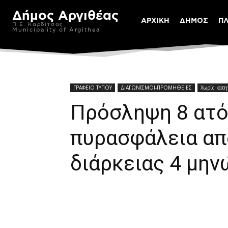
Δήμος Αργιθέας
ΑΡΧΙΚΗ
ΔΗΜΟΣ
Π
Π.Ε. Καρδίτσας
Municipality of Argithea
ΓΡΑΦΕΙΟ ΤΥΠΟΥ
ΔΙΑΓΩΝΙΣΜΟΙ-ΠΡΟΜΗΘΕΙΕΣ
Χωρίς κατη
Πρόσληψη 8 ατό
πυρασφάλεια απ
διάρκειας 4 μην