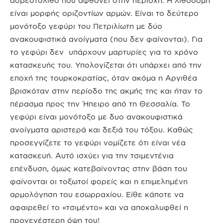
ασβεστόλιθο που αφθονεί στην περιοχή. Η λιθοδομή
είναι μορφής οριζοντίων αρμών. Είναι το δεύτερο
μονότοξο γεφύρι του Πετριλίωτη με δύο
ανακουφιστικά ανοίγματα (που δεν φαίνονται). Για
το γεφύρι δεν
υπάρχουν μαρτυρίες για το χρόνο
κατασκευής του. Υπολογίζεται ότι υπάρχει από την
εποχή της τουρκοκρατίας, όταν ακόμα η Αργιθέα
βρισκόταν στην περίοδο της ακμής της και ήταν το
πέρασμα προς την Ήπειρο από τη Θεσσαλία. Το
γεφύρι είναι μονότοξο με δυο ανακουφιστικά
ανοίγματα αριστερά και δεξιά του τόξου. Καθώς
προσεγγίζετε το γεφύρι νομίζετε ότι είναι νέα
κατασκευή. Αυτό ισχύει για την τσιμεντένια
επένδυση, όμως κατεβαίνοντας στην βάση του
φαίνονται οι τοξωτοί φορείς και η επιμελημένη
αρμολόγηση του εσωρραχίου. Είθε κάποτε να
αφαιρεθεί το «τσιμέντο» και να αποκαλυφθεί η
προγενέστερη όψη του!