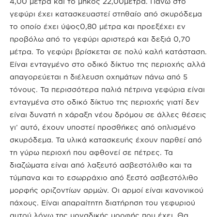
4,00 μέτρα και το μήκος 22,00μετρα. Πάνω στο
γεφύρι έχει κατασκευαστεί στηθαίο από σκυρόδεμα
το οποίο έχει ύψος0,80 μέτρα και προεξέχει εν
προβόλω από το γεφύρι αριστερά και δεξιά 0,70
μέτρα. Το γεφύρι βρίσκεται σε πολύ καλή κατάσταση.
Είναι ενταγμένο στο οδικό δίκτυο της περιοχής αλλά
απαγορεύεται η διέλευση οχημάτων πάνω από 5
τόνους. Τα περισσότερα παλιά πέτρινα γεφύρια είναι
ενταγμένα στο οδικό δίκτυο της περιοχής γιατί δεν
είναι δυνατή η χάραξη νέου δρόμου σε άλλες θέσεις
γι’ αυτό, έχουν υποστεί προσθήκες από οπλισμένο
σκυρόδεμα. Τα υλικά κατασκευής έχουν παρθεί από
τη γύρω περιοχή που αφθονεί σε πέτρες. Τα
διαζώματα είναι από λαξευτό ασβεστόλιθο και τα
τύμπανα και το εσωρράχιο από ξεστό ασβεστόλιθο
μορφής οριζοντίων αρμών. Οι αρμοί είναι κανονικού
πάχους. Είναι απαραίτητη διατήρηση του γεφυριού
αυτού λόγω της μοναδικής μορφής που έχει. Θα