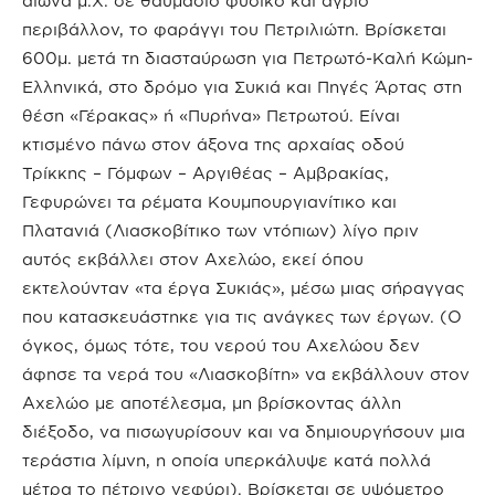
αιώνα μ.Χ. σε θαυμάσιο φυσικό και άγριο
περιβάλλον, το φαράγγι του Πετριλιώτη. Βρίσκεται
600μ. μετά τη διασταύρωση για Πετρωτό-Καλή Κώμη-
Ελληνικά, στο δρόμο για Συκιά και Πηγές Άρτας στη
θέση «Γέρακας» ή «Πυρήνα» Πετρωτού. Είναι
κτισμένο πάνω στον άξονα της αρχαίας οδού
Τρίκκης – Γόμφων – Αργιθέας – Αμβρακίας,
Γεφυρώνει τα ρέματα Κουμπουργιανίτικο και
Πλατανιά (Λιασκοβίτικο των ντόπιων) λίγο πριν
αυτός εκβάλλει στον Αχελώο, εκεί όπου
εκτελούνταν «τα έργα Συκιάς», μέσω μιας σήραγγας
που κατασκευάστηκε για τις ανάγκες των έργων. (Ο
όγκος, όμως τότε, του νερού του Αχελώου δεν
άφησε τα νερά του «Λιασκοβίτη» να εκβάλλουν στον
Αχελώο με αποτέλεσμα, μη βρίσκοντας άλλη
διέξοδο, να πισωγυρίσουν και να δημιουργήσουν μια
τεράστια λίμνη, η οποία υπερκάλυψε κατά πολλά
μέτρα το πέτρινο γεφύρι). Βρίσκεται σε υψόμετρο