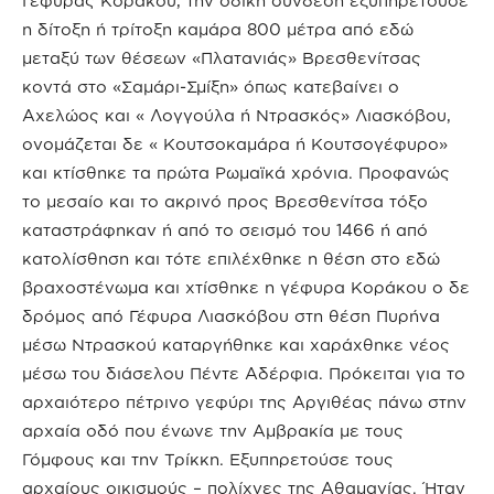
Γέφυρας Κοράκου, την οδική σύνδεση εξυπηρετούσε
η δίτοξη ή τρίτοξη καμάρα 800 μέτρα από εδώ
μεταξύ των θέσεων «Πλατανιάς» Βρεσθενίτσας
κοντά στο «Σαμάρι-Σμίξη» όπως κατεβαίνει ο
Αχελώος και « Λογγούλα ή Ντρασκός» Λιασκόβου,
ονομάζεται δε « Κουτσοκαμάρα ή Κουτσογέφυρο»
και κτίσθηκε τα πρώτα Ρωμαϊκά χρόνια. Προφανώς
το μεσαίο και το ακρινό προς Βρεσθενίτσα τόξο
καταστράφηκαν ή από το σεισμό του 1466 ή από
κατολίσθηση και τότε επιλέχθηκε η θέση στο εδώ
βραχοστένωμα και χτίσθηκε η γέφυρα Κοράκου ο δε
δρόμος από Γέφυρα Λιασκόβου στη θέση Πυρήνα
μέσω Ντρασκού καταργήθηκε και χαράχθηκε νέος
μέσω του διάσελου Πέντε Αδέρφια. Πρόκειται για το
αρχαιότερο πέτρινο γεφύρι της Αργιθέας πάνω στην
αρχαία οδό που ένωνε την Αμβρακία με τους
Γόμφους και την Τρίκκη. Εξυπηρετούσε τους
αρχαίους οικισμούς – πολίχνες της Αθαμανίας. Ήταν