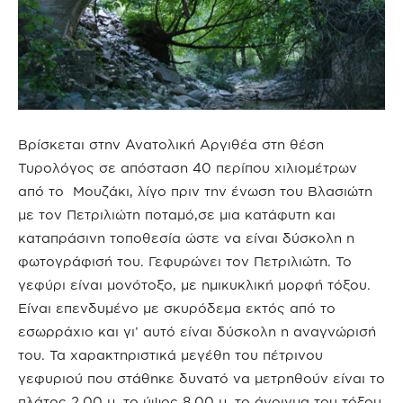
Βρίσκεται στην Ανατολική Αργιθέα στη θέση
Τυρολόγος σε απόσταση 40 περίπου χιλιομέτρων
από το
Μουζάκι, λίγο πριν την ένωση του Βλασιώτη
με τον Πετριλιώτη ποταμό,σε μια κατάφυτη και
καταπράσινη τοποθεσία ώστε να είναι δύσκολη η
φωτογράφισή του. Γεφυρώνει τον Πετριλιώτη. Το
γεφύρι είναι μονότοξο, με ημικυκλική μορφή τόξου.
Είναι επενδυμένο με σκυρόδεμα εκτός από το
εσωρράχιο και γι’ αυτό είναι δύσκολη η αναγνώρισή
του. Τα χαρακτηριστικά μεγέθη του πέτρινου
γεφυριού που στάθηκε δυνατό να μετρηθούν είναι το
πλάτος 2,00 μ. το ύψος 8,00 μ. το άνοιγμα του τόξου