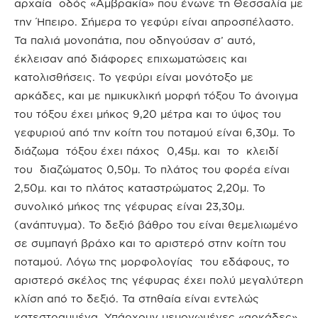
αρχαία οδός «Αμβρακία» που ένωνε τη Θεσσαλία με
την Ήπειρο. Σήμερα το γεφύρι είναι απροσπέλαστο.
Τα παλιά μονοπάτια, που οδηγούσαν σ’ αυτό,
έκλεισαν από διάφορες επιχωματώσεις και
κατολισθήσεις. Το γεφύρι είναι μονότοξο με
αρκάδες, και με ημικυκλική μορφή τόξου Το άνοιγμα
του τόξου έχει μήκος 9,20 μέτρα και το ύψος του
γεφυριού από την κοίτη του ποταμού είναι 6,30μ. Το
διάζωμα τόξου έχει πάχος 0,45μ. και το κλειδί
του διαζώματος 0,50μ. Το πλάτος του φορέα είναι
2,50μ. και το πλάτος καταστρώματος 2,20μ. Το
συνολικό μήκος της γέφυρας είναι 23,30μ.
(ανάπτυγμα). Το δεξιό βάθρο του είναι θεμελιωμένο
σε συμπαγή βράχο και το αριστερό στην κοίτη του
ποταμού. Λόγω της μορφολογίας του εδάφους, το
αριστερό σκέλος της γέφυρας έχει πολύ μεγαλύτερη
κλίση από το δεξιό. Τα στηθαία είναι εντελώς
κατεστραμμένα. Υπάρχουν μεμονωμένες «αρκάδες»