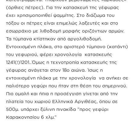
(όρθιες πέτρες). Για την κατασκευή της γέφυρας
έχει χρησιμοποιηθεί ψαμμίτης. Στο διάζωμα του
τόξου οι πέτρες είναι επιμελώς λαξευτές και στο
εσωρράχιο με λιθοδομή μορφής οριζόντιων αρμών.
Τα τύμπανα κτίστηκαν από αργολιθοδομή.
Εντοιχισμένη πλάκα, στο αριστερό τύμπανο (κατάντι)
του γεφυριού, φέρει χρονολογία κατασκευής
1241(!)1201..Όμως η τεχνοτροπία κατασκευής της
γέφυρας ανάγεται στον 18ο αιώνα. Ίσως η
εντοιχισμένη πλάκα με την χρονολογία να ανήκει σε
παλιότερο γεφύρι που ήταν στη θέση του σημερινού.
Πιο ομαλή και ήπια η προσέγγιση γίνεται από την
πλατεία του χωριού Ελληνικά Αργιθέας, όπου σε
500μ. υπάρχει ξύλινη πινακίδα ”προς γεφύρι
Καρακονησίου 6 χλμ.”