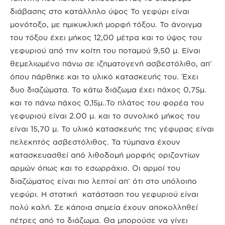
διάβασης στο κατάλληλο ύψος Το γεφύρι είναι
μονότοξο, με ημικυκλική μορφή τόξου. Το άνοιγμα
του τόξου έχει μήκος 12,00 μέτρα και το ύψος του
γεφυριού από την κοίτη του ποταμού 9,50 μ. Είναι
θεμελιωμένο πάνω σε ιζηματογενή ασβεστόλιθο, απ’
όπου πάρθηκε και το υλικό κατασκευής του. Έχει
δυο διαζώματα. Το κάτω διάζωμα έχει πάχος 0,75μ.
και το πάνω πάχος 0,15μ..Το πλάτος του φορέα του
γεφυριού είναι 2.00 μ. και το συνολικό μήκος του
είναι 15,70 μ. Το υλικό κατασκευής της γέφυρας είναι
πελεκητός ασβεστόλιθος. Τα τύμπανα έχουν
κατασκευασθεί από λιθοδομή μορφής οριζοντίων
αρμών όπως και το εσωρράχιο. Οι αρμοί του
διαζώματος είναι πιο λεπτοί απ’ ότι στο υπόλοιπο
γεφύρι. Η στατική
κατάσταση του γεφυριού είναι
πολύ καλή. Σε κάποια σημεία έχουν αποκολληθεί
πέτρες από το διάζωμα. Θα μπορούσε να γίνει