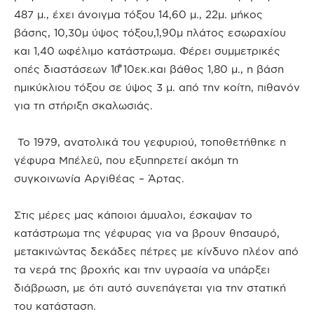
487 μ., έχει άνοιγμα τόξου 14,60 μ., 22μ. μήκος
βάσης, 10,30μ ύψος τόξου,1,90μ πλάτος εσωραχίου
και 1,40 ωφέλιμο κατάστρωμα. Φέρει συμμετρικές
οπές διαστάσεων 10⃰ 10εκ.και βάθος 1,80 μ., η βάση
ημικύκλιου τόξου σε ύψος 3 μ. από την κοίτη, πιθανόν
για τη στήριξη σκαλωσιάς.
Το 1979, ανατολικά του γεφυριού, τοποθετήθηκε η
γέφυρα Μπέλεϋ, που εξυπηρετεί ακόμη τη
συγκοινωνία Αργιθέας – Άρτας.
Στις μέρες μας κάποιοι άμυαλοι, έσκαψαν το
κατάστρωμα της γέφυρας για να βρουν θησαυρό,
μετακινώντας δεκάδες πέτρες με κίνδυνο πλέον από
τα νερά της βροχής και την υγρασία να υπάρξει
διάβρωση, με ότι αυτό συνεπάγεται για την στατική
του κατάσταση.