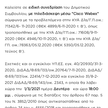
Καλείστε σε
ειδική συνεδρίαση
του Δημοτικού
Συμβουλίου,
με τηλεδιάσκεψη μέσω
“Cisco Webex”
σύμφωνα με τα προβλεπόμενα στην ΚΥΑ Δ1α/Γ.Π.οικ.:
71342/6- 11-2020 (ΦΕΚ 4899/6-11-2020 τ. Β’), όπως
τροποποιήθηκε με την ΚΥΑ Δ1α/ΓΠ.οικ.: 71608/9-11-
2020 (ΦΕΚ 4946/10-11-2020, τ. Β’) και την ΚΥΑ Δ1α/
ΓΠ. οικ.:78363/05.12.2020 (ΦΕΚ 5350/05.12.2020,
τεύχος Β’).
Σχετικές και οι εγκύκλιοι ΥΠ.ΕΣ. εγκ. 40/20930/31-3-
2020, ΔΙΔΑΔ/Φ.69/133/οικ.20764/7-11-2020, ΔΙΔΑΔ/
Φ.69/137/οικ. 22414/7-12-2020 και εγκύκλιο 31/8-2-
2021 ΔΙΔΑΔ/Φ.69/143/οικ. 2343, η οποία θα λάβει
χώρα την
1/3/2021
ημέρα
Δευτέρα
και ώρα
18:00
μ.μ.
, σύμφωνα με τις διατάξεις του άρθρου 67 παρ. 5
του Ν. 3852/2010 όπως αντικαταστάθηκε από το
άρθρο 74 του ν. 4555/2018 και τροποποιήθηκε με το