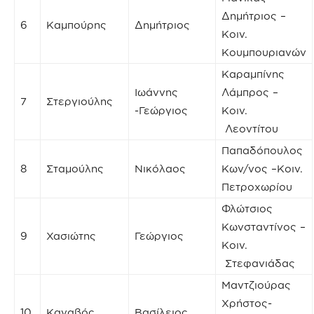
Δημήτριος –
6
Καμπούρης
Δημήτριος
Κοιν.
Κουμπουριανών
Καραμπίνης
Ιωάννης
Λάμπρος –
7
Στεργιούλης
-Γεώργιος
Κοιν.
Λεοντίτου
Παπαδόπουλος
8
Σταμούλης
Νικόλαος
Κων/νος –Κοιν.
Πετροχωρίου
Φλώτσιος
Κωνσταντίνος –
9
Χασιώτης
Γεώργιος
Κοιν.
Στεφανιάδας
Μαντζιούρας
Χρήστος-
10
Καναβός
Βασίλειος