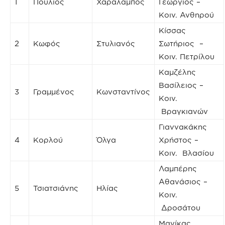
1
Πούλιος
Χαράλαμπος
Γεώργιος –
Κοιν. Ανθηρού
Κίσσας
2
Κωφός
Στυλιανός
Σωτήριος –
Κοιν. Πετρίλου
Καμζέλης
Βασίλειος –
3
Γραμμένος
Κωνσταντίνος
Κοιν.
Βραγκιανών
Γιαννακάκης
4
Κορλού
Όλγα
Χρήστος –
Κοιν. Βλασίου
Λαμπέρης
Αθανάσιος –
5
Τσιατσιάνης
Ηλίας
Κοιν.
Δροσάτου
Μανίκας