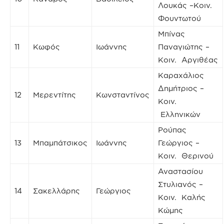
Λουκάς –Κοιν.
Φουντωτού
Μπίνας
11
Κωφός
Ιωάννης
Παναγιώτης –
Κοιν. Αργιθέας
Καραχάλιος
Δημήτριος –
12
Μερεντίτης
Κωνσταντίνος
Κοιν.
Ελληνικών
Ρούπας
13
Μπαμπάτσικος
Ιωάννης
Γεώργιος –
Κοιν. Θερινού
Αναστασίου
Στυλιανός –
14
Σακελλάρης
Γεώργιος
Κοιν. Καλής
Κώμης