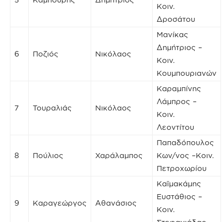
Κοιν.
Δροσάτου
Μανίκας
Δημήτριος –
6
Ποζιός
Νικόλαος
Κοιν.
Κουμπουριανών
Καραμπίνης
Λάμπρος –
7
Τουραλιάς
Νικόλαος
Κοιν.
Λεοντίτου
Παπαδόπουλος
8
Πούλιος
Χαράλαμπος
Κων/νος –Κοιν.
Πετροχωρίου
Καϊμακάμης
Ευστάθιος –
9
Καραγεώργος
Αθανάσιος
Κοιν.