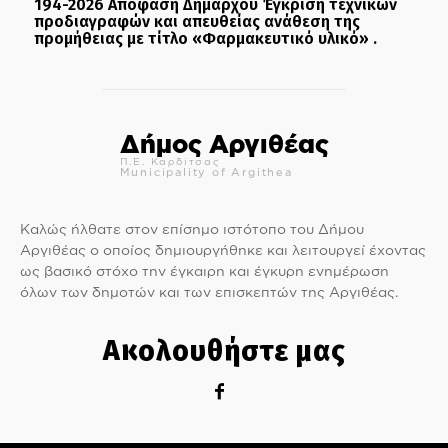
194-2026 Απόφαση Δημάρχου Έγκριση τεχνικών
προδιαγραφών και απευθείας ανάθεση της
προμήθειας με τίτλο «Φαρμακευτικό υλικό» .
Δήμος Αργιθέας
Π.Ε. Καρδίτσας
Municipality of Argithea
Καλώς ήλθατε στον επίσημο ιστότοπο του Δήμου
Αργιθέας ο οποίος δημιουργήθηκε και λειτουργεί έχοντας
ως βασικό στόχο την έγκαιρη και έγκυρη ενημέρωση
όλων των δημοτών και των επισκεπτών της Αργιθέας.
Ακολουθήστε μας