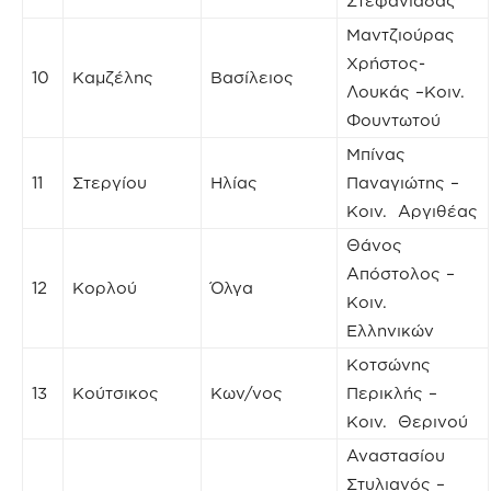
Στεφανιάδας
Μαντζιούρας
Χρήστος-
10
Καμζέλης
Βασίλειος
Λουκάς –Κοιν.
Φουντωτού
Μπίνας
11
Στεργίου
Ηλίας
Παναγιώτης –
Κοιν. Αργιθέας
Θάνος
Απόστολος –
12
Κορλού
Όλγα
Κοιν.
Ελληνικών
Κοτσώνης
13
Κούτσικος
Κων/νος
Περικλής –
Κοιν. Θερινού
Αναστασίου
Στυλιανός –