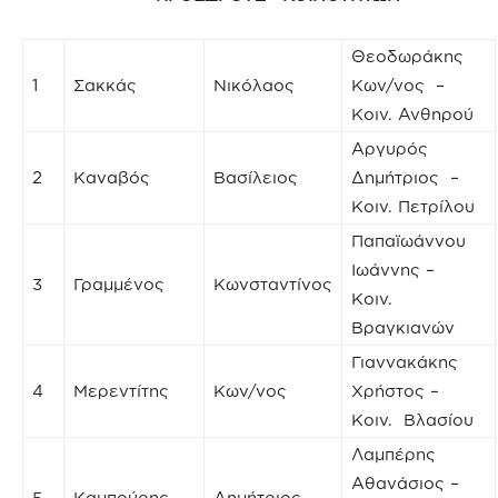
Θεοδωράκης
1
Σακκάς
Νικόλαος
Κων/νος –
Κοιν. Ανθηρού
Αργυρός
2
Καναβός
Βασίλειος
Δημήτριος –
Κοιν. Πετρίλου
Παπαϊωάννου
Ιωάννης –
3
Γραμμένος
Κωνσταντίνος
Κοιν.
Βραγκιανών
Γιαννακάκης
4
Μερεντίτης
Κων/νος
Χρήστος –
Κοιν. Βλασίου
Λαμπέρης
Αθανάσιος –
5
Καμπούρης
Δημήτριος