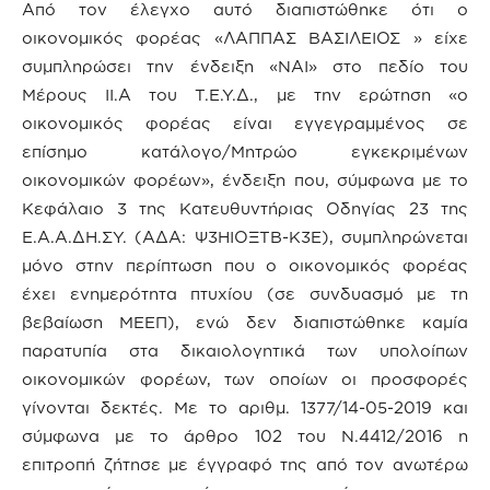
Από τον έλεγχο αυτό διαπιστώθηκε ότι ο
οικονομικός φορέας «ΛΑΠΠΑΣ ΒΑΣΙΛΕΙΟΣ » είχε
συμπληρώσει την ένδειξη «ΝΑΙ» στο πεδίο του
Μέρους ΙΙ.Α του Τ.Ε.Υ.Δ., με την ερώτηση «ο
οικονομικός φορέας είναι εγγεγραμμένος σε
επίσημο κατάλογο/Μητρώο εγκεκριμένων
οικονομικών φορέων», ένδειξη που, σύμφωνα με το
Κεφάλαιο 3 της Κατευθυντήριας Οδηγίας 23 της
Ε.Α.Α.ΔΗ.ΣΥ. (ΑΔΑ: Ψ3ΗΙΟΞΤΒ-Κ3Ε), συμπληρώνεται
μόνο στην περίπτωση που ο οικονομικός φορέας
έχει ενημερότητα πτυχίου (σε συνδυασμό με τη
βεβαίωση ΜΕΕΠ), ενώ δεν διαπιστώθηκε καμία
παρατυπία στα δικαιολογητικά των υπολοίπων
οικονομικών φορέων, των οποίων οι προσφορές
γίνονται δεκτές. Με το αριθμ. 1377/14-05-2019 και
σύμφωνα με το άρθρο 102 του Ν.4412/2016 η
επιτροπή ζήτησε με έγγραφό της από τον ανωτέρω