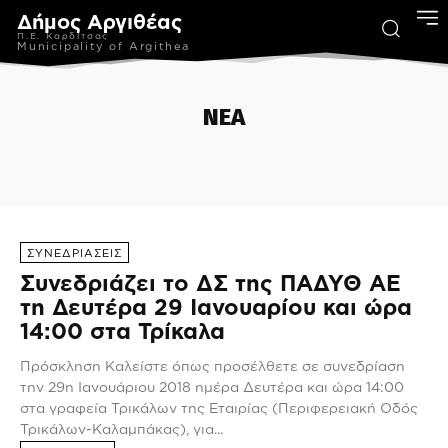
Δήμος Αργιθέας
Π.Ε. Καρδίτσας
Municipality of Argithea
ΝΕΑ
ΑΝΑΚΟΙΝΩΣΕΙΣ
ΑΦΙΕΡΩΜΑΤΑ
ΕΚΔΟΣΕΙΣ
ΚΕΝΤΡΟ ΚΟΙΝΟΤΗΤΑΣ
ΠΟΛ
ΣΥΝΕΔΡΙΑΣΕΙΣ
Συνεδριάζει το ΔΣ της ΠΑΔΥΘ ΑΕ
τη Δευτέρα 29 Ιανουαρίου και ώρα
14:00 στα Τρίκαλα
Πρόσκληση Καλείστε όπως προσέλθετε σε συνεδρίαση
την 29η Ιανουάριου 2018 ημέρα Δευτέρα και ώρα 14:00
στα γραφεία Τρικάλων της Εταιρίας (Περιφε­ρειακή Οδός
Τρικάλων-Καλαμπάκας), για...