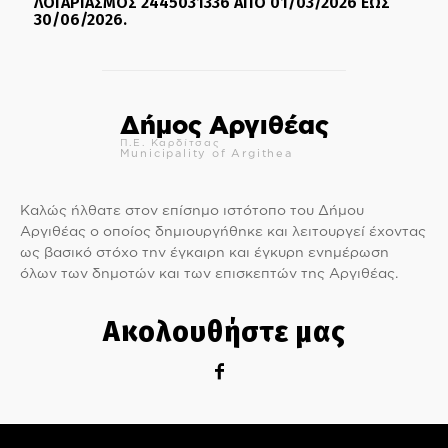
ΛΟΓΑΡΙΑΣΜΟΣ 2445031336 ΑΠΟ 01/03/2026 ΕΩΣ
30/06/2026.
Δήμος Αργιθέας
Π.Ε. Καρδίτσας
Municipality of Argithea
Καλώς ήλθατε στον επίσημο ιστότοπο του Δήμου
Αργιθέας ο οποίος δημιουργήθηκε και λειτουργεί έχοντας
ως βασικό στόχο την έγκαιρη και έγκυρη ενημέρωση
όλων των δημοτών και των επισκεπτών της Αργιθέας.
Ακολουθήστε μας