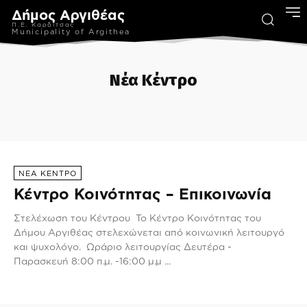
Δήμος Αργιθέας
Π.Ε. Καρδίτσας
Municipality of Argithea
Νέα Κέντρο
SHORTCODES
UNCATEGORISED
ΑΝΑΚΟΙΝΩΣΕΙΣ
ΑΝΑΤΟΛΙΚΉ ΑΡΓΙΘΈΑ
ΝΈΑ ΚΈΝΤΡΟ
Κέντρο Κοινότητας – Επικοινωνία
Στελέχωση του Κέντρου Το Κέντρο Κοινότητας του
Δήμου Αργιθέας στελεχώνεται από κοινωνική λειτουργό
και ψυχολόγο. Ωράριο λειτουργίας Δευτέρα -
Παρασκευή 8:00 π.μ. -16:00 μ.μ ...