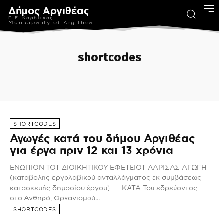
Δήμος Αργιθέας
Π.Ε. Καρδίτσας
Municipality of Argithea
shortcodes
ΚΑΝΟΝΙΣΜΟΙ
SHORTCODES
Αγωγές κατά του δήμου Αργιθέας
για έργα πριν 12 και 13 χρόνια
ΕΝΩΠΙΟΝ TOT ΔΙΟΙΚΗΤΙΚΟΥ ΕΦΕΤΕΙΟΤ ΛΑΡΙΣΑΣ ΑΓΩΓΗ
(καταβολής εργολαβικού ανταλλάγματος εκ συμβάσεως
κατασκευής δημοσίου έργου) ΚΑΤΑ Του εδρεύοντος
στο Ανθηρό, Οργανισμού...
SHORTCODES