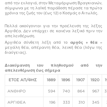
από την ευλογιά, στην Με­ταμόρφωση Βραγκιανών,
σύμφωνα με τη λαϊκή παράδοση πέρασε τα πρώτα
χρόνια της ζωής του (έως 12) ο Κοσμάς ο Αιτωλός.
Πολλά ακούγονται για την προέλευση της λέξης
Αργιθέα. Δεν υπάρχει σε κανένα λεξικό πριν την
απελευθέρωση.
Αργιθέα σύνθετη λέξη από το
αργός + θέα
=
μεγάλη θέα, απέραντη θέα, λευκή θέα (λόγω της
διαύγειας).
Διακύμανση του πληθυσμού από την
απελευθέρωση έως σήμερα
ΕΤΟΣ ΑΠ/ΦΗΣ
1889
1896
1907
1920
1
ΑΝΘΗΡΟ
594
740
864
967
3
ΑΡΓΙΘΕΑ
196
333
310
345