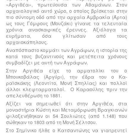
«Αργιθέα», πρωτεύουσα των Αθαμάνων. Στον
αρχαιολογικό αυτό χώρο, ο οποίος βρίσκεται στην
πιο σύντομη οδό από την αρχαία Αμβρακία (Άρτα)
ως τους Γόμφους (Μουζάκι) γίνανε τα τελευταία
χρόνια ανασκαφικές έρευνες. Αξιόλογα τα
ευρήματα, όσα γλίτωσαν από τους
αρχαιοκάπηλους.
Αναπόσπαστο κομμάτι των Αγράφων, η ιστορία της
κατά τους βυζαντινούς και με­τέπειτα χρόνους
συμβαδίζει με αυτή των Αγράφων.
Στην Αργιθέα είχε το αρματολίκι του ο
Μπουκοβάλας (Αργύρι), την έδρα του ο Κα­
ραϊσκάκης (Λεοντίτο, Μονή Σπηλίας) και πολλοί
άλλοι κλεφταρματολοί. Ο Κα­ραούλης πριν την
απελευθέρωση το 1881.
Αξίζει να σημειωθεί ότι στην Αργιθέα, στα
μοναστήρια Κώστη και Μεταμόρφωση Βραγκιανών
φιλοξενήθηκαν οι 54 Σουλιώτες (από 1.148) που
σώθηκαν το 1803 από τη Μονή Σέλτσου.
Στο Σημίνικο ήλθε ο Κατσαντώνης να γιατρευτεί