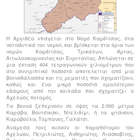
Η Αργιθέα υπάγεται στο Νομό Καρδίτσας, στα
νοτιοδυτικά του νομού, και βρίσκεται στα όρια των
νομών Καρδίτσας, Τρικάλων, Άρτας,
Αιτωλοακαρνανίας και Ευρυτα­νίας. Απλώνεται σε
μια έκταση 404 τετραγωνικών χιλιομέτρων που
στο συντριπτικό πο­σοστό αποτελείται από μια
βουνοθάλασσα και τις ρεματιές που σχηματίζουν,
κα­θώς και ένα μικρό ποσοστό ομαλότερου
εδάφους από την κοιλάδα που σχηματίζει ο
Αχελώος ποταμός.
Τα βουνά ξεπερνούν σε ύψος τα 2.000 μέτρα
Καράβα, Βουτσικάκι, Ντελιδίμι, ή τα φτάνουν,
Καραβούλα, Τύμπανος, Γαλάτσι.
Ανάμεσά τους κυλούν οι παραπόταμοι του
Αχελώου, Πετριλιώτης, Ανθηριώτης, Λιασκοβίτης,