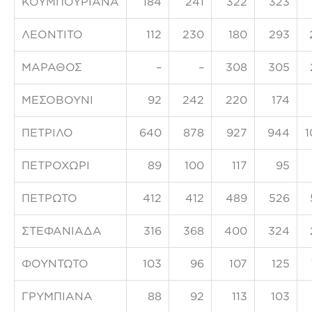
ΚΟΥΜΠΟΥΡΙΑΝΑ
184
241
322
323
ΛΕΟΝΤΙΤΟ
112
230
180
293
ΜΑΡΑΘΟΣ
–
–
308
305
ΜΕΣΟΒΟΥΝΙ
92
242
220
174
ΠΕΤΡΙΛΟ
640
878
927
944
1
ΠΕΤΡΟΧΩΡΙ
89
100
117
95
ΠΕΤΡΩΤΟ
412
412
489
526
ΣΤΕΦΑΝΙΑΔΑ
316
368
400
324
ΦΟΥΝΤΩΤΟ
103
96
107
125
ΓΡΥΜΠΙΑΝΑ
88
92
113
103