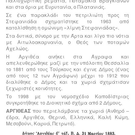
Παλιοχωρίτικη ρεματιά, Ποταμάκια Βραγκιανών
και στα όρια με Ευρυ­τανία, ο Πλατανιάς.
Σε ένα παρακλάδι του πετριλιώτη προς τη
Στεφανιάδα σχηματίστηκε το 1963 από
κατολίσθηση η ομώνυμη «λίμνη Στεφανιάδας».
Στα δυτικά, σύνορο με την Άρτα και λίγο πιο νότια
με Αιτωλοακαρνανία, ο Θεός των ποταμών
Αχελώος.
Η Αργιθέα ανήκει στα Άγραφα και
απελευθερώθηκε μαζί με την υπό­λοιπη Θεσσαλία
το 1881 από τους Τούρκους και έγινε Δήμος (ένας
από τους 12 των Αγράφων) μέχρι το 1912 που
διαλύθηκε ο Δήμος και τα χωριά σχημάτισαν
ξεχωρι­στές κοινότητες.
Το 1998 με τον νομοσχέδιο Καποδίστριας
συγκροτήθηκε το Διοικητικό σχήμα από 2 Δήμους,
ΑΡΓΙΘΕΑΣ
που περιελάμβανε τα χωριά (Ανθηρό –
έδρα, Αργιθέα, Θερινό, Ελληνικά, Καλή Κώμη,
Μεσοβούνι, Καρυά, Πετρωτό).