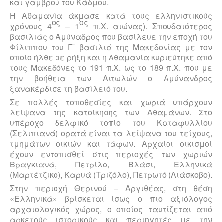
και γαμβρού του Κάδμου.
Η Αθαμανία άκμασε κατά τους ελληνιστικούς
ος
ος
χρόνους 4
– 1
π.Χ. αιώνας). Σπου­δαιότερος
βασιλιάς ο Αμύναδρος που βασίλευε την εποχή του
Φίλιππου του Γ΄ βα­σιλιά της Μακεδονίας με τον
οποίο ήλθε σε ρήξη και η Αθαμανία κυριεύτηκε από
τους Μακεδόνες το 191 π.Χ. ως το 189 π.Χ. που με
την βοήθεια των Αιτωλών ο Αμύνανδρος
ξανακέρδισε τη βασίλειό του.
Σε πολλές τοποθεσίες και χωριά υπάρχουν
λείψανα της κατοίκησης των Αθαμάνων. Στο
υπέροχο δελφικό τοπίο του Καταφυλλίου
(Σελιπιανά) ορατά είναι τα λείψανα του τείχους,
τμημάτων οικιών και τάφων. Αρχαίοι οικισμοί
έχουν εντοπισθεί στις περιοχές των χωριών
Βραγκιανά, Πετρίλο, Βλάσι, Ελληνικά
(Μαρτέτζικο), Καρυά (Τριζόλο), Πετρωτό (Λιάσκοβο).
Στην περιοχή Θερινού – Αργιθέας, στη θέση
«Ελληνικά» βρίσκεται ίσως ο πιο αξιό­λογος
αρχαιολογικός χώρος, ο οποίος ταυτίζεται από
αρκετούς ιστορικούς και πε­ριηγητές με την