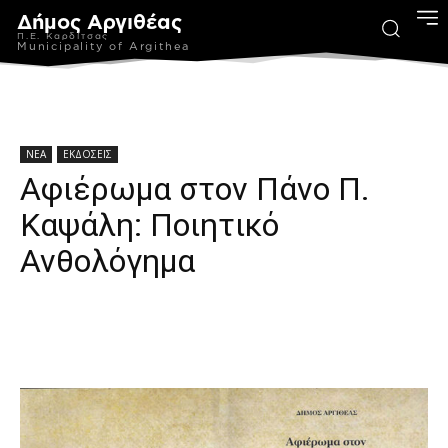
Δήμος Αργιθέας
Π.Ε. Καρδίτσας
Municipality of Argithea
ΝΕΑ
ΕΚΔΟΣΕΙΣ
Αφιέρωμα στον Πάνο Π.
Καψάλη: Ποιητικό
Ανθολόγημα