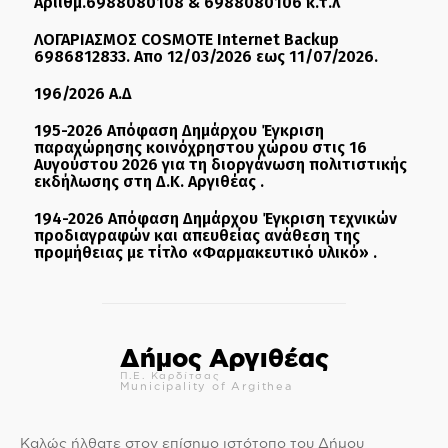
Αριιθμ.6988080108 & 6988080106 κ.τ.λ
ΛΟΓΑΡΙΑΣΜΟΣ COSMOTE Internet Backup
6986812833. Απο 12/03/2026 εως 11/07/2026.
196/2026 Α.Δ
195-2026 Απόφαση Δημάρχου Έγκριση
παραχώρησης κοινόχρηστου χώρου στις 16
Αυγούστου 2026 για τη διοργάνωση πολιτιστικής
εκδήλωσης στη Δ.Κ. Αργιθέας .
194-2026 Απόφαση Δημάρχου Έγκριση τεχνικών
προδιαγραφών και απευθείας ανάθεση της
προμήθειας με τίτλο «Φαρμακευτικό υλικό» .
Δήμος Αργιθέας
Π.Ε. Καρδίτσας
Municipality of Argithea
Καλώς ήλθατε στον επίσημο ιστότοπο του Δήμου