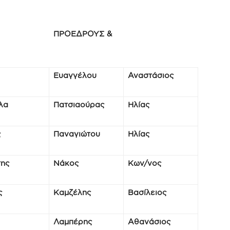
ΥΣ ΠΡΟΕΔΡΟΥΣ &
Ευαγγέλου
Αναστάσιος
λα
Πατσιαούρας
Ηλίας
ς
Παναγιώτου
Ηλίας
της
Νάκος
Κων/νος
ς
Καμζέλης
Βασίλειος
Λαμπέρης
Αθανάσιος