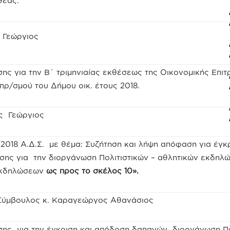
θέας.
 Γεώργιος
ης για την B΄ τριμηνιαίας εκθέσεως της Οικονομικής Επιτ
πρ/σμού του Δήμου οικ. έτους 2018.
ης Γεώργιος
/2018 Α.Δ.Σ. με θέμα: Συζήτηση και λήψη απόφαση για έγκ
σης για την διοργάνωση Πολιτιστικών – αθλητικών εκδηλ
εκδηλώσεων
ως προς το σκέλος 10
».
Σύμβουλος κ. Καραγεώργος Αθανάσιος
σης για την έγκριση και απόδοση δαπανών διοργάνωση Π