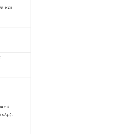
ε και
ε
ακού
χλμ).