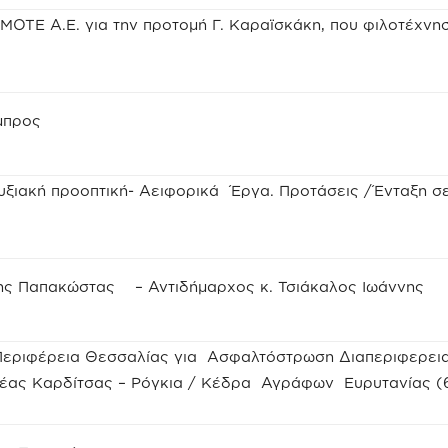
TE A.E. για την προτομή Γ. Καραϊσκάκη, που φιλοτέχνησ
μπρος
ξιακή προοπτική- Αειφορικά Έργα. Προτάσεις /Ένταξη σ
ης Παπακώστας – Αντιδήμαρχος κ. Τσιάκαλος Ιωάννης
Περιφέρεια Θεσσαλίας για Ασφαλτόστρωση Διαπεριφερει
έας Καρδίτσας – Ρόγκια / Κέδρα Αγράφων Ευρυτανίας (6