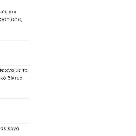
κές και
.000,00€,
μφωνα με το
κό δίκτυο
 σε έργα