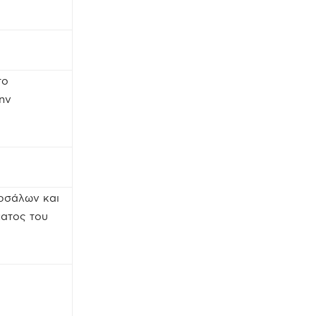
το
ην
ρσάλων και
ματος του