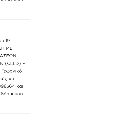
ου 19
ΞΗ ΜΕ
ΔΡΑΣΕΩΝ
 (CLLD) –
 Γεωργικό
κές και
998564 και
 δέσμευση