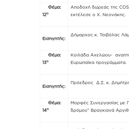
Θέμα:
Αποδοχή δωρεάς της COSMO
ο
12
εκτέλεσε ο Χ. Νεονάκης.
Δήμαρχος κ. Τσιβόλας Λά
Εισηγητής:
Θέμα:
Κοιλάδα Αχελώου- αναπτυ
ο
13
Ευρωπαϊκα προγράμματα.
Πρόεδρος Δ.Σ. κ. Δημήτρ
Εισηγητής:
Θέμα:
Μορφές Συνεργασίας με 
ο
14
δρόμου” Βραγκιανά Αργιθ