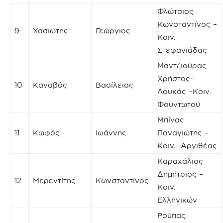
Φλώτσιος
Κωνσταντίνος –
9
Χασιώτης
Γεώργιος
Κοιν.
Στεφανιάδας
Μαντζιούρας
Χρήστος-
10
Καναβός
Βασίλειος
Λουκάς –Κοιν.
Φουντωτού
Μπίνας
11
Κωφός
Ιωάννης
Παναγιώτης –
Κοιν. Αργιθέας
Καραχάλιος
Δημήτριος –
12
Μερεντίτης
Κωνσταντίνος
Κοιν.
Ελληνικών
Ρούπας