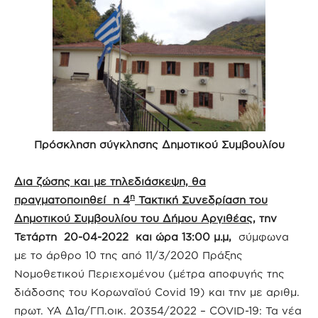
Πρόσκληση σύγκλησης Δημοτικού Συμβουλίου
Δια ζώσης και με τηλεδιάσκεψη, θα
η
πραγματοποιηθεί η 4
Τακτική Συνεδρίαση του
Δημοτικού Συμβουλίου του Δήμου Αργιθέας
, την
Τετάρτη 20-04-2022 και ώρα 13:00 μ.μ,
σύμφωνα
με το άρθρο 10 της από 11/3/2020 Πράξης
Νομοθετικού Περιεχομένου (μέτρα αποφυγής της
διάδοσης του Κορωναϊού Covid 19) και την με αριθμ.
πρωτ. ΥΑ Δ1α/ΓΠ.οικ. 20354/2022 – COVID-19: Τα νέα