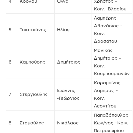
4
Κορλού
Όλγα
Χρήστος –
Κοιν. Βλασίου
Λαμπέρης
Αθανάσιος –
5
Τσιατσιάνης
Ηλίας
Κοιν.
Δροσάτου
Μανίκας
Δημήτριος –
6
Καμπούρης
Δημήτριος
Κοιν.
Κουμπουριανών
Καραμπίνης
Ιωάννης
Λάμπρος –
7
Στεργιούλης
-Γεώργιος
Κοιν.
Λεοντίτου
Παπαδόπουλος
8
Σταμούλης
Νικόλαος
Κων/νος –Κοιν.
Πετροχωρίου