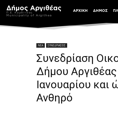
Δήμος Αργιθέας
ΑΡΧΙΚΗ
ΔΗΜΟΣ
Π
Π.Ε. Καρδίτσας
Municipality of Argithea
ΝΕΑ
ΣΥΝΕΔΡΙΑΣΕΙΣ
Συνεδρίαση Οικ
Δήμου Αργιθέας 
Ιανουαρίου και 
Ανθηρό