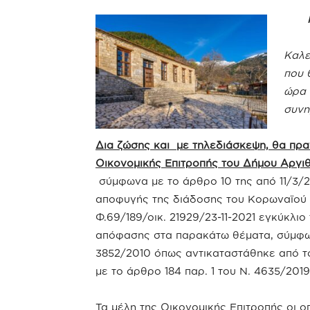
Καλε
που 
ώρα 
συνη
Δια ζώσης και με τηλεδιάσκεψη, θα πρα
Οικονομικής Επιτροπής του Δήμου Αργι
σύμφωνα με το άρθρο 10 της από 11/3
αποφυγής της διάδοσης του Κορωναϊού C
Φ.69/189/οικ. 21929/23-11-2021 εγκύκλιο
απόφασης στα παρακάτω θέματα, σύμφωνα
3852/2010 όπως αντικαταστάθηκε από το
με το άρθρο 184 παρ. 1 του Ν. 4635/2019
Τα μέλη της Οικονομικής Επιτροπής οι ο