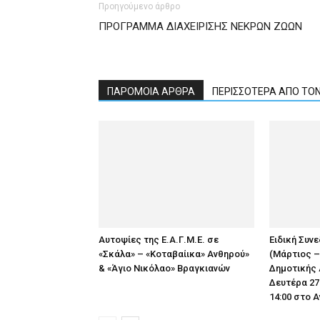
Προηγούμενο άρθρο
ΠΡΟΓΡΑΜΜΑ ΔΙΑΧΕΙΡΙΣΗΣ ΝΕΚΡΩΝ ΖΩΩΝ
ΠΑΡΟΜΟΙΑ ΑΡΘΡΑ
ΠΕΡΙΣΣΟΤΕΡΑ ΑΠΟ ΤΟ
Αυτοψίες της Ε.Α.Γ.Μ.Ε. σε
Ειδική Συν
«Σκάλα» – «Κοταβαίικα» Ανθηρού»
(Μάρτιος –
& «Άγιο Νικόλαο» Βραγκιανών
Δημοτικής 
Δευτέρα 27
14:00 στο 