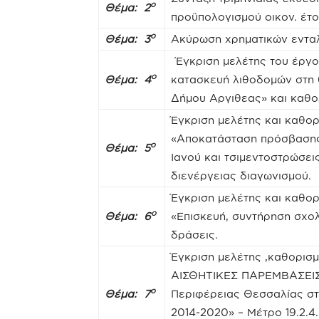
ο
Θέμα: 2
προϋπολογισμού οικον. έτο
ο
Θέμα: 3
Ακύρωση χρηματικών ενταλ
Έγκριση μελέτης του έργο
ο
Θέμα: 4
κατασκευή λιθοδομών στη 
Δήμου Αργιθεας» και καθο
Έγκριση μελέτης και καθο
«Αποκατάσταση πρόσβασης 
ο
Θέμα: 5
Ιανού και τσιμεντοστρώσει
διενέργειας διαγωνισμού.
Έγκριση μελέτης και καθο
ο
Θέμα: 6
«Επισκευή, συντήρηση σχολ
δράσεις.
Έγκριση μελέτης ,καθορι
ΑΙΣΘΗΤΙΚΕΣ ΠΑΡΕΜΒΑΣΕΙ
ο
Θέμα: 7
Περιφέρειας Θεσσαλίας στ
2014-2020» – Μέτρο 19.2.