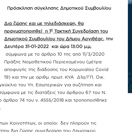
Πρόσκληση σύγκλησης Δημοτικού Συμβουλίου
Δια ζώσης και με τηλεδιάσκεψη, θα
η
πραγματοποιηθεί η 1
Τακτική Συνεδρίαση του
Δημοτικού Συμβουλίου του Δήμου Αργιθέας
, την
Δευτέρα 31-01-2022 και ώρα 13:00 μ.μ,
σύμφωνα με το άρθρο 10 της από 11/3/2020
Πράξης Νομοθετικού Περιεχομένου (μέτρα
αποφυγής της διάδοσης του Κορωναϊού Covid
19) και την με αριθμ. πρωτ. ΚΥΑ Δ1α/ΓΠ. Οικ.
εγκύκλιο του Υπ. Εσωτερικών για συζήτηση και
ύμφωνα με τις διατάξεις του άρθρου 67 του Ν.
 άρθρο 74 του ν. 4555/2018 και τροποποιήθηκε
.
 των Κοινοτήτων, οι οποίοι δεν πληρούν τις
στην δια ζώσης συνεδρίαση του Δημοτικού