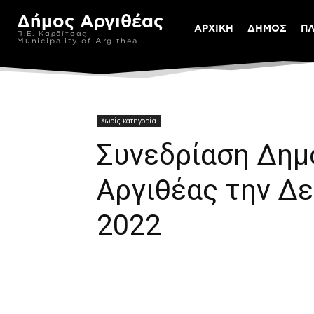
Δήμος Αργιθέας
ΑΡΧΙΚΗ
ΔΗΜΟΣ
Π
Π.Ε. Καρδίτσας
Municipality of Argithea
Χωρίς κατηγορία
Συνεδρίαση Δημ
Αργιθέας την Δε
2022