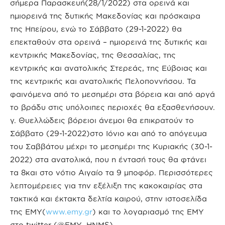
σήμερα Παρασκευή(28/1/2022) στα ορεινά και
ημιορεινά της δυτικής Μακεδονίας και πρόσκαιρα
της Ηπείρου, ενώ το Σάββατο (29-1-2022) θα
επεκταθούν στα ορεινά – ημιορεινά της δυτικής και
κεντρικής Μακεδονίας, της Θεσσαλίας, της
κεντρικής και ανατολικής Στερεάς, της Εύβοιας και
της κεντρικής και ανατολικής Πελοποννήσου. Τα
φαινόμενα από το μεσημέρι στα βόρεια και από αργά
το βράδυ στις υπόλοιπες περιοχές θα εξασθενήσουν.
γ. Θυελλώδεις βόρειοι άνεμοι θα επικρατούν το
Σάββατο (29-1-2022)στο Ιόνιο και από το απόγευμα
του Σαββάτου μέχρι το μεσημέρι της Κυριακής (30-1-
2022) στα ανατολικά, που η έντασή τους θα φτάνει
τα 8και στο νότιο Αιγαίο τα 9 μποφόρ. Περισσότερες
λεπτομέρειες για την εξέλιξη της κακοκαιρίας στα
τακτικά και έκτακτα δελτία καιρού, στην ιστοσελίδα
της ΕΜΥ(
www.emy.gr
) και το λογαριασμό της ΕΜΥ
στο twitter (@EMY_HNMS)