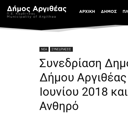
Δήμος Αργιθέας
ΑΡΧΙΚΗ
ΔΗΜΟΣ
Π
Π.Ε. Καρδίτσας
Municipality of Argithea
ΝΕΑ
ΣΥΝΕΔΡΙΑΣΕΙΣ
Συνεδρίαση Δημ
Δήμου Αργιθέας
Ιουνίου 2018 κα
Ανθηρό