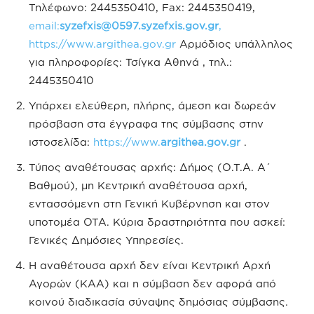
Τηλέφωνο: 2445350410, Fax: 2445350419,
email:
syzefxis@0597.syzefxis.gov.gr
,
https://www.argithea.gov.gr
Αρμόδιος υπάλληλος
για πληροφορίες: Τσίγκα Αθηνά , τηλ.:
2445350410
Υπάρχει ελεύθερη, πλήρης, άμεση και δωρεάν
πρόσβαση στα έγγραφα της σύμβασης στην
ιστοσελίδα:
https://www.
argithea.gov.gr
.
Τύπος αναθέτουσας αρχής: Δήμος (Ο.Τ.Α. Α΄
Βαθμού), μη Κεντρική αναθέτουσα αρχή,
εντασσόμενη στη Γενική Κυβέρνηση και στον
υποτομέα ΟΤΑ. Κύρια δραστηριότητα που ασκεί:
Γενικές Δημόσιες Υπηρεσίες.
Η αναθέτουσα αρχή δεν είναι Κεντρική Αρχή
Αγορών (ΚΑΑ) και η σύμβαση δεν αφορά από
κοινού διαδικασία σύναψης δημόσιας σύμβασης.