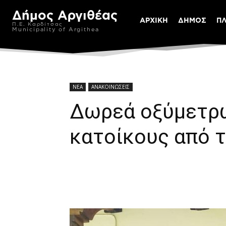
Δήμος Αργιθέας
ΑΡΧΙΚΗ
ΔΗΜΟΣ
Π
Π.Ε. Καρδίτσας
Municipality of Argithea
ΝΕΑ
ΑΝΑΚΟΙΝΩΣΕΙΣ
Δωρεά οξύμετρω
κατοίκους από 