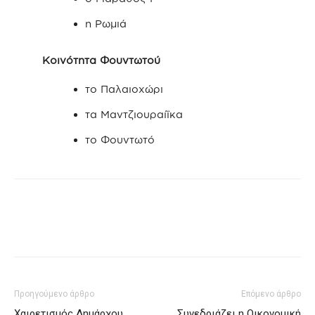
η Ρωμιά
Κοινότητα Φουντωτού
το Παλαιοχώρι
τα Μαντζιουραίϊκα
το Φουντωτό
Προηγούμενο άρθρο
Επόμενο άρθρο
Χαιρετισμός Δημάρχου
Συνεδριάζει η Οικονομική