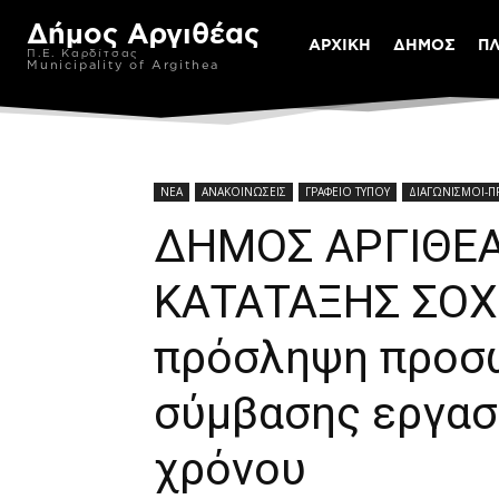
Δήμος Αργιθέας
ΑΡΧΙΚΗ
ΔΗΜΟΣ
Π
Π.Ε. Καρδίτσας
Municipality of Argithea
ΝΕΑ
ΑΝΑΚΟΙΝΩΣΕΙΣ
ΓΡΑΦΕΙΟ ΤΥΠΟΥ
ΔΙΑΓΩΝΙΣΜΟΙ-
ΔΗΜΟΣ ΑΡΓΙΘΕΑ
ΚΑΤΑΤΑΞΗΣ ΣΟΧ 
πρόσληψη προσ
σύμβασης εργασ
χρόνου