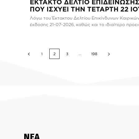
ΕΚΤΑΚΤΟ ΔΕΛΤΙΟ ΕΠΙΔΕΙΝΩΣΗΣ 
ΠΟΥ ΙΣΧΥΕΙ ΤΗΝ ΤΕΤΑΡΤΗ 22 ΙΟ
Λόγω του Έκτακτου Δελτίου Επικίνδυνων Καιρικώ
έκδοσης 21-07-2026, καθώς και το ιδιαίτερο προειδ
...
1
2
3
198
ΝΕΑ