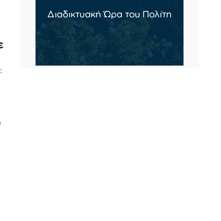
ε
ς
5
η