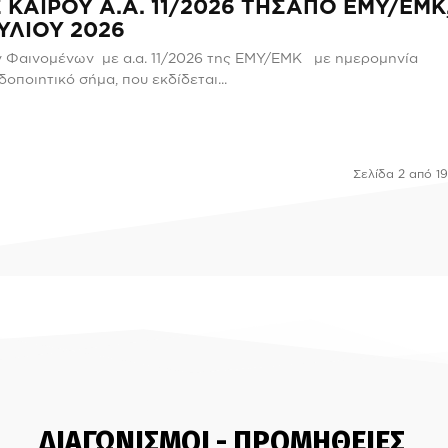
ΚΑΙΡΟΥ Α.Α. 11/2026 ΤΗΣΑΠΟ ΕΜΥ/ΕΜΚ
ΥΛΙΟΥ 2026
ν Φαινομένων με α.α. 11/2026 της ΕΜΥ/ΕΜΚ με ημερομηνία
οποιητικό σήμα, που εκδίδεται...
Σελίδα 2 από 1
ΔΙΑΓΩΝΙΣΜΟΙ - ΠΡΟΜΗΘΕΙΕΣ