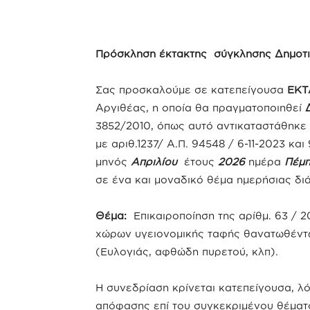
Πρόσκληση έκτακτης σύγκλησης Δημοτι
Σας προσκαλούμε σε κατεπείγουσα
ΕΚΤ
Αργιθέας, η οποία θα πραγματοποιηθεί
3852/2010, όπως αυτό αντικαταστάθηκε 
με αριθ.1237/ Α.Π. 94548 / 6-11-2023 και
μηνός
Απριλίου
έτους
2026
ημέρα
Πέμ
σε ένα και μοναδικό θέμα ημερήσιας δι
Θέμα:
Επικαιροποίηση της αρίθμ. 63 / 
χώρων υγειονομικής ταφής θανατωθέντ
(Ευλογιάς, αφθώδη πυρετού, κλπ).
Η συνεδρίαση κρίνεται κατεπείγουσα, λό
απόφασης επί του συγκεκριμένου θέματ