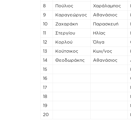
8
Πούλιος
Χαράλαμπος
9
Καραγεώργος
Αθανάσιος
10
Ζαχαράκη
Παρασκευή
11
Στεργίου
Ηλίας
12
Κορλού
Όλγα
13
Κούτσικος
Κων/νος
14
Θεοδωράκης
Αθανάσιος
15
16
17
18
19
20