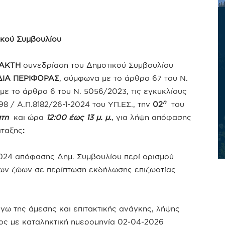
κού Συμβουλίου
ΑΚΤΗ
συνεδρίαση του Δημοτικού Συμβουλίου
ΔΙΑ ΠΕΡΙΦΟΡΑΣ
, σύμφωνα με το άρθρο 67 του Ν.
με το άρθρο 6 του Ν. 5056/2023, τις εγκυκλίους
η
 98 / Α.Π.8182/26-1-2024 του ΥΠ.ΕΣ., την
02
του
πτη
και ώρα
12:00 έως 13 μ. μ.
, για λήψη απόφασης
άταξης
:
2024 απόφασης Δημ. Συμβουλίου περί ορισμού
ων ζώων σε περίπτωση εκδήλωσης επιζωοτίας
γω της άμεσης και επιτακτικής ανάγκης, λήψης
ος με καταληκτική ημερομηνία 02-04-2026