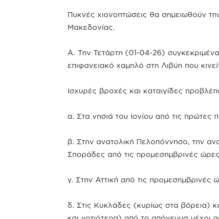
Πυκνές χιονοπτώσεις θα σημειωθούν την
Μακεδονίας.
Α. Την Τετάρτη (01-04-26) συγκεκριμέν
επιφανειακό χαμηλό στη Λιβύη που κινε
Ισχυρές βροχές και καταιγίδες προβλέπ
α. Στα νησιά του Ιονίου από τις πρώτες
β. Στην ανατολική Πελοπόννησο, την ανα
Σποράδες από τις προμεσημβρινές ώρες
γ. Στην Αττική από τις προμεσημβρινές
δ. Στις Κυκλάδες (κυρίως στα βόρεια) κ
και νοτιότερα) από το απόγευμα μέχρι 