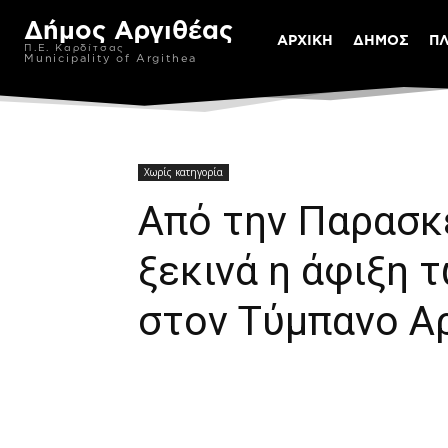
Δήμος Αργιθέας
ΑΡΧΙΚΗ
ΔΗΜΟΣ
Π
Π.Ε. Καρδίτσας
Municipality of Argithea
Χωρίς κατηγορία
Από την Παρασκε
ξεκινά η άφιξη 
στον Τύμπανο Α