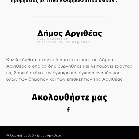
προμήθειας με τίτλο «Φαρμακευτικό υλικό» .
Δήμος Αργιθέας
Π.Ε. Καρδίτσας
Municipality of Argithea
Καλώς ήλθατε στον επίσημο ιστότοπο του Δήμου
Αργιθέας ο οποίος δημιουργήθηκε και λειτουργεί έχοντας
ως βασικό στόχο την έγκαιρη και έγκυρη ενημέρωση
όλων των δημοτών και των επισκεπτών της Αργιθέας.
Ακολουθήστε μας
© Copyright 2020 - Δήμος Αργιθέας