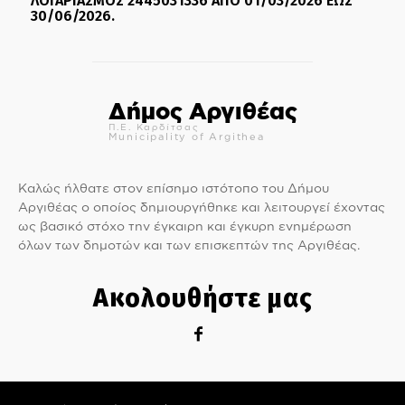
ΛΟΓΑΡΙΑΣΜΟΣ 2445031336 ΑΠΟ 01/03/2026 ΕΩΣ
30/06/2026.
Δήμος Αργιθέας
Π.Ε. Καρδίτσας
Municipality of Argithea
Καλώς ήλθατε στον επίσημο ιστότοπο του Δήμου
Αργιθέας ο οποίος δημιουργήθηκε και λειτουργεί έχοντας
ως βασικό στόχο την έγκαιρη και έγκυρη ενημέρωση
όλων των δημοτών και των επισκεπτών της Αργιθέας.
Ακολουθήστε μας