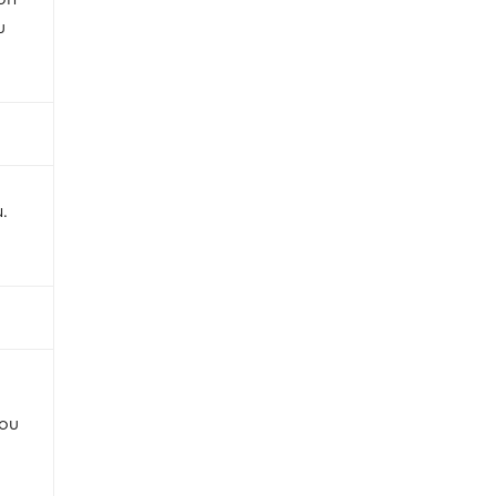
ου
.
μου