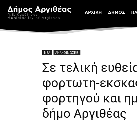
Δήμος Αργιθέας
ΑΡΧΙΚΗ
ΔΗΜΟΣ
Π
Π.Ε. Καρδίτσας
Municipality of Argithea
ΝΕΑ
ΑΝΑΚΟΙΝΩΣΕΙΣ
Σε τελική ευθεί
φορτωτη-εκσκαφ
φορτηγού και η
δήμο Αργιθέας