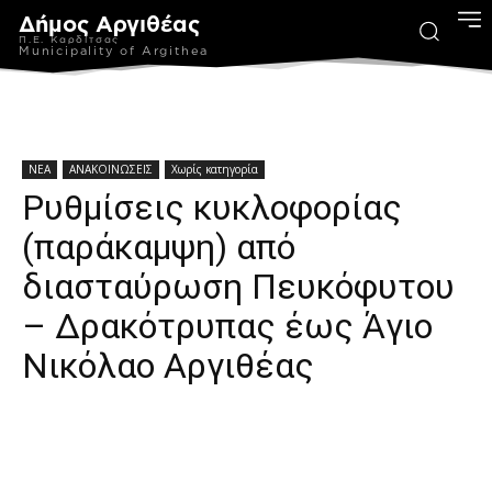
Δήμος Αργιθέας
Π.Ε. Καρδίτσας
Municipality of Argithea
ΝΕΑ
ΑΝΑΚΟΙΝΩΣΕΙΣ
Χωρίς κατηγορία
Ρυθμίσεις κυκλοφορίας
(παράκαμψη) από
διασταύρωση Πευκόφυτου
– Δρακότρυπας έως Άγιο
Νικόλαο Αργιθέας