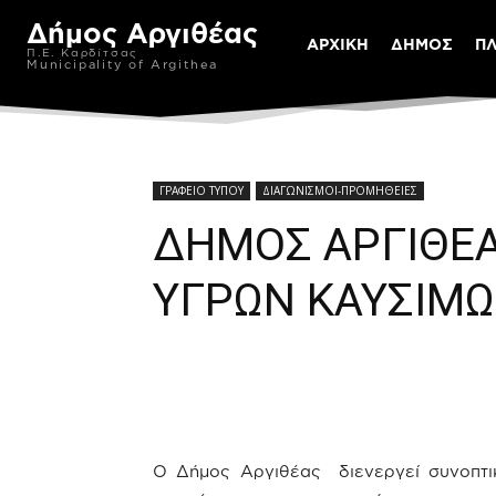
Δήμος Αργιθέας
ΑΡΧΙΚΗ
ΔΗΜΟΣ
Π
Π.Ε. Καρδίτσας
Municipality of Argithea
ΓΡΑΦΕΙΟ ΤΥΠΟΥ
ΔΙΑΓΩΝΙΣΜΟΙ-ΠΡΟΜΗΘΕΙΕΣ
ΔΗΜΟΣ ΑΡΓΙΘΕ
ΥΓΡΩΝ ΚΑΥΣΙΜΩΝ
Ο Δήμος Αργιθέας διενεργεί συνοπτι