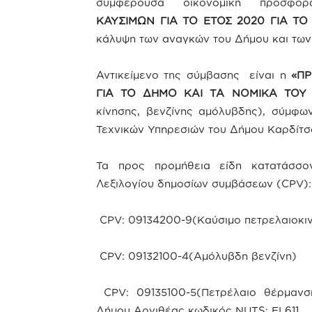
συμφέρουσα οικονομική προσφ
ΚΑΥΣΙΜΩΝ ΓΙΑ ΤΟ ΕΤΟΣ 2020 ΓΙΑ Τ
κάλυψη των αναγκών του Δήμου και τω
Αντικείμενο της σύμβασης είναι η
«ΠΡ
ΓΙΑ ΤΟ ΔΗΜΟ ΚΑΙ ΤΑ ΝΟΜΙΚΑ ΤΟ
κίνησης, βενζίνης αμόλυβδης), σύμφω
Τεχνικών Υπηρεσιών του Δήμου Καρ
Τα προς προμήθεια είδη κατατάσσο
Λεξιλογίου δημοσίων συμβάσεων (CPV):
CPV: 09134200-9(Καύσιμο πετρελαιοκιν
CPV: 09132100-4(Αμόλυβδη βενζίνη)
CPV: 09135100-5(Πετρέλαιο θέρμανσ
Δήμου Αργιθέας κωδικός NUTS: EL611