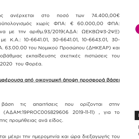
ης ανέρχεται στο ποσό των 74.400,00€
οϋπολογισμός χωρίς ΦΠΑ: € 60.000,00 ΦΠΑ:
να με την αριθμ.93/2019(ΑΔΑ: ΩΕΚΒΩΨ3-2ΨΞ)
Κ.Α.: 10-6641.01, 30-6641.01, 10-6643.01, 30-
.Α. 63.00.00 του Νομικού Προσώπου (ΔΗΚΕΑΡ) και
τοβάθμιας εκπαίδευσης σχετικές πιστώσεις του
 2020 του Φορέα.
μφέρουσα από οικονομική άποψη προσφορά βάσει
βάση τις απαιτήσεις που ορίζονται στην
ης (ΑΔΑΜ:19PROC005829606 2019-11-11) , για το
της προμήθειας ανά είδος.
ι μέχρι την ημερομηνία και ώρα διεξαγωγής του