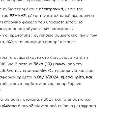
υς ενδιαφερομένους
ηλεκτρονικά
, μέσω της
r
του ΕΣΗΔΗΣ, μέχρι την καταληκτική ημερομηνία
ηλεκτρονικό φάκελο του υποσυστήματος. Το
και ώρα αποσφράγισης των προσφορών
ή οι πρωτότυπες εγγυήσεις συμμετοχής, πλην των
κά, άλλως η προσφορά απορρίπτεται ως
ει το συμμετέχοντα στο διαγωνισμό κατά τη
016, για διάστημα
δέκα (10) μηνών
, από την
ποβολής των προσφορών. Ως ημερομηνία και ώρα
σφορών ορίζεται η
05/11/2024, ημέρα Τρίτη, και
τρέπεται να παρίστανται νόμιμα οριζόμενοι
.
 σε αυτές στοιχεία, καθώς και τα αποδεικτικά
ή γλώσσα
ή συνοδεύονται από επίσημη μετάφρασή