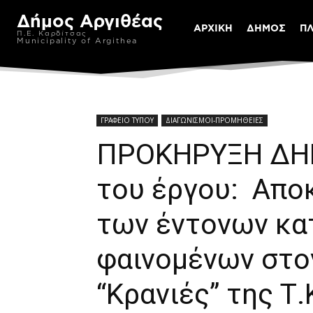
Δήμος Αργιθέας
ΑΡΧΙΚΗ
ΔΗΜΟΣ
Π
Π.Ε. Καρδίτσας
Municipality of Argithea
ΓΡΑΦΕΙΟ ΤΥΠΟΥ
ΔΙΑΓΩΝΙΣΜΟΙ-ΠΡΟΜΗΘΕΙΕΣ
ΠΡΟΚΗΡΥΞΗ ΔΗ
του έργου: Απο
των έντονων κα
φαινομένων στο
“Κρανιές” της Τ