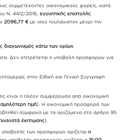
τους συμμετέχοντες οικονομικούς φορείς, κατά
ου Ν. 4412/2016,
εγγυητικής επιστολής
ων
2096,77 €
με ισχύ τουλάχιστον μέχρι την
ς διαγωνισμός κάτω των ορίων
.
ατα. Δεν επιτρέπεται η υποβολή προσφορών για
επτομερώς στην Ειδική και Γενική Συγγραφή
σης είναι η πλέον συμφέρουσα από οικονομική
χαμηλότερη τιμή
). Η οικονομική προσφορά των
ποβληθεί σύμφωνα με τα οριζόμενα στο άρθρο 95
 ποσοστά έκπτωσης
).
ς υποβολής των προσφορών ορίζεται
η
 της υποβολής προσφορών ορίζεται η
15:00
.