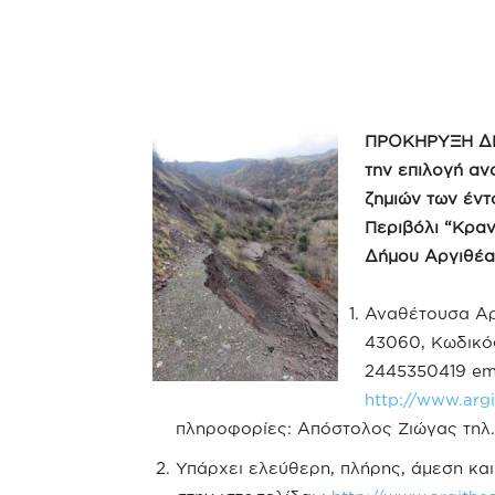
ΠΡΟΚΗΡΥΞΗ
Δ
την επιλογή α
ζημιών των έντ
Περιβόλι “Κραν
Δήμου Αργιθέ
Αναθέτουσα Αρχ
43060, Κωδικός
2445350419 em
http://www.argi
πληροφορίες: Απόστολος Ζιώγας τηλ.
Υπάρχει ελεύθερη, πλήρης, άμεση κ