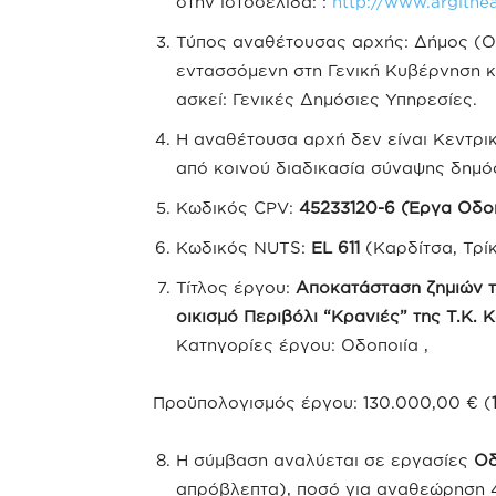
στην ιστοσελίδα: :
http://www.argithe
Τύπος αναθέτουσας αρχής: Δήμος (Ο.
εντασσόμενη στη Γενική Κυβέρνηση κ
ασκεί: Γενικές Δημόσιες Υπηρεσίες.
Η αναθέτουσα αρχή δεν είναι Κεντρ
από κοινού διαδικασία σύναψης δημό
Κωδικός CPV:
45233120-6 (Έργα Οδο
Κωδικός NUTS:
EL 611
(Καρδίτσα, Τρί
Τίτλος έργου:
Αποκατάσταση ζημιών 
οικισμό Περιβόλι “Κρανιές” της Τ.Κ.
Κατηγορίες έργου: Οδοποιία ,
Προϋπολογισμός έργου: 130.000,00 € (
Η σύμβαση αναλύεται σε εργασίες
Οδ
απρόβλεπτα), ποσό για αναθεώρηση 492