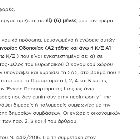
φορές.
 έργου ορίζεται σε
έξι (6) μήνες
από την ημέρα
ή νομικά πρόσωπα, μεμονωμένα ή ενώσεις αυτών
ηγορίας Οδοποιίας
(Α2 τάξης και άνω ή Κ/Ξ Α1
γω Κ/Ξ )
που είναι εγκατεστημένα σε: α) σε
άτος-μέλος του Ευρωπαϊκού Οικονομικού Χώρου
υν υπογράψει και κυρώσει τη ΣΔΣ, στο βαθμό που η
αι από τα Παραρτήματα 1, 2, 4 και 5 και τις
 την Ένωση Προσαρτήματος I της ως άνω
ώρες που δεν εμπίπτουν στην περίπτωση γ΄ της
ψει διμερείς ή πολυμερείς συμφωνίες με την
σης δημοσίων συμβάσεων. Οι ενώσεις οικονομικών
των παρ. 2, 3 και 4 του άρθρου
 του Ν. 4412/2016. Για τη συμμετοχή στον