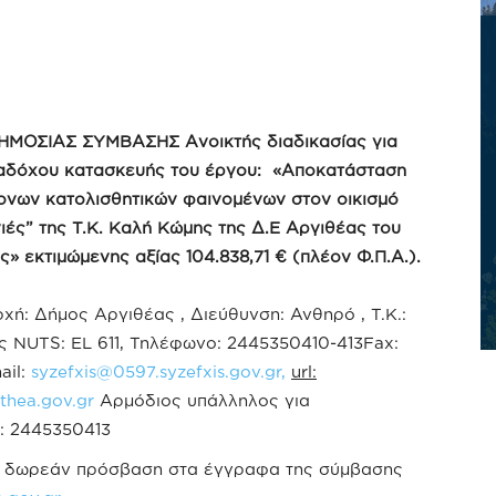
ΗΜΟΣΙΑΣ
ΣΥΜΒΑΣΗΣ
Aνοικτής διαδικασίας για
ναδόχου κατασκευής του έργου:
«Αποκατάσταση
ονων κατολισθητικών φαινομένων στον οικισμό
ιές” της Τ.Κ. Καλή Κώμης της Δ.Ε Αργιθέας του
ας»
εκτιμώμενης αξίας 104.838,71 € (πλέον Φ.Π.Α.).
ή: Δήμος Αργιθέας , Διεύθυνση: Ανθηρό , Τ.Κ.:
 NUTS: EL 611, Τηλέφωνο: 2445350410-413Fax:
ail:
syzefxis@0597.syzefxis.gov.gr
,
url:
thea.gov.gr
Αρμόδιος υπάλληλος για
: 2445350413
αι δωρεάν πρόσβαση στα έγγραφα της σύμβασης