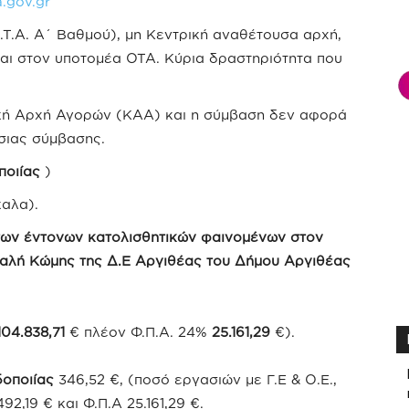
a.gov.gr
Τ.Α. Α΄ Βαθμού), μη Κεντρική αναθέτουσα αρχή,
αι στον υποτομέα ΟΤΑ. Κύρια δραστηριότητα που
ική Αρχή Αγορών (ΚΑΑ) και η σύμβαση δεν αφορά
σιας σύμβασης.
ποιίας
)
καλα).
των έντονων κατολισθητικών φαινομένων στον
 Καλή Κώμης της Δ.Ε Αργιθέας του Δήμου Αργιθέας
104.838,71
€ πλέον Φ.Π.Α. 24%
25.161,29
€).
οποιίας
346,52 €, (ποσό εργασιών με Γ.Ε & Ο.Ε.,
,19 € και Φ.Π.Α 25.161,29 €.