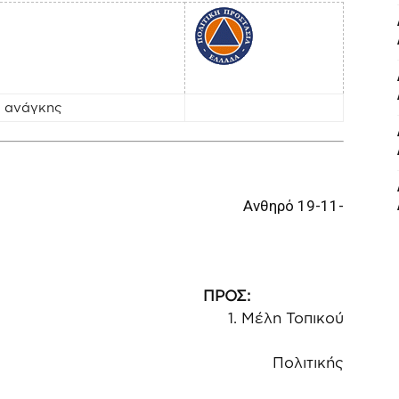
 ανάγκης
νθηρό 19-11-
 Δημάρχου
 50401-50402
ΠΡΟΣ:
η Τοπικού
Πολιτικής