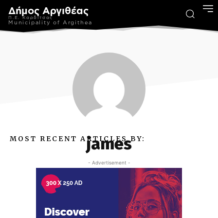
Δήμος Αργιθέας
Π.Ε. Καρδίτσας
Municipality of Argithea
james
MOST RECENT ARTICLES BY:
- Advertisement -