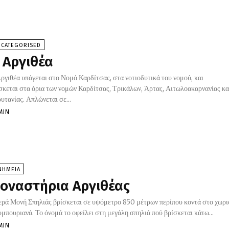
NCATEGORISED
 Αργιθέα
ργιθέα υπάγεται στο Νομό Καρδίτσας, στα νοτιοδυτικά του νομού, και
σκεται στα όρια των νομών Καρδίτσας, Τρικάλων, Άρτας, Αιτωλοακαρνανίας κα
υτα­νίας. Απλώνεται σε...
MIN
ΝΗΜΕΙΑ
οναστήρια Αργιθέας
ερά Μονή Σπηλιάς βρίσκεται σε υψόμετρο 850 μέτρων περίπου κοντά στο χωρι
μπουριανά. Το όνομά το οφείλει στη μεγάλη σπηλιά πού βρίσκεται κάτω...
MIN