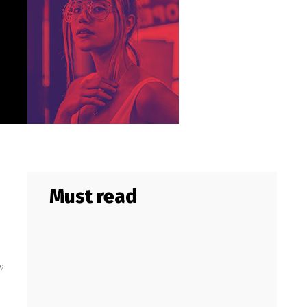
Must read
ν