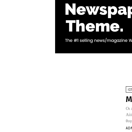
ΙΣ
Μ
Οι 
Αἰό
θυγ
AD