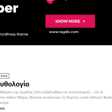
ΤΟΡΙΑ
υθολογία
Αθαμάνες της Αργιθέας (Από τη βιβλιοθήκη του Απολλόδωρου) ... τῶν δὲ
λου παίδων Ἀθάμας, Βοιωτίας δυναστεύων, ἐκ Νεφέλης τεκνοῖ παῖδα μὲν Φρίξο
ατέρα...
MIN