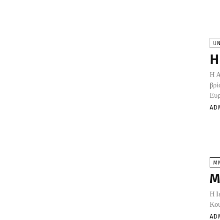
U
Η
Η Α
βρί
Ευρ
AD
Μ
Μ
Η Ι
Κου
AD