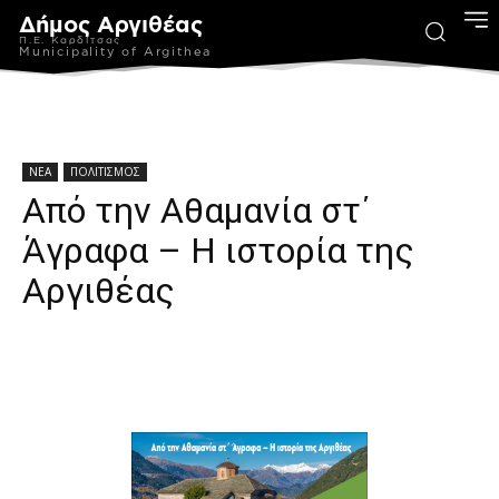
Δήμος Αργιθέας
Π.Ε. Καρδίτσας
Municipality of Argithea
ΝΕΑ
ΠΟΛΙΤΙΣΜΟΣ
Από την Αθαµανία στ΄
Άγραφα – Η ιστορία της
Αργιθέας