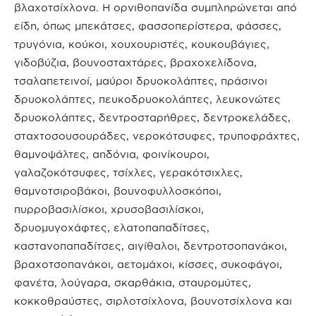
βλαχοτσίχλονα. Η ορνιθοπανίδα συμπληρώνεται από
είδη, όπως μπεκάτσες, φασσοπερίστερα, φάσσες,
τρυγόνια, κούκοι, χουχουριστές, κουκουβάγιες,
γιδοβύζια, βουνοσταχτάρες, βραχοχελίδονα,
τσαλαπετεινοί, μαύροι δρυοκολάπτες, πράσινοι
δρυοκολάπτες, πευκοδρυοκολάπτες, λευκονώτες
δρυοκολάπτες, δεντροσταρήθρες, δεντροκελάδες,
σταχτοσουσουράδες, νεροκότσυφες, τρυποφράχτες,
θαμνοψάλτες, αηδόνια, φοινίκουροι,
γαλαζοκότσυφες, τσίχλες, γερακότσιχλες,
θαμνοτσιροβάκοι, βουνοφυλλοσκόποι,
πυρροβασιλίσκοι, χρυσοβασιλίσκοι,
δρυομυγοχάφτες, ελατοπαπαδίτσες,
καστανοπαπαδίτσες, αιγίθαλοι, δεντροτσοπανάκοι,
βραχοτσοπανάκοι, αετομάχοι, κίσσες, συκοφάγοι,
φανέτα, λούγαρα, σκαρθάκια, σταυρομύτες,
κοκκοθραύστες, σιρλοτσίχλονα, βουνοτσίχλονα και