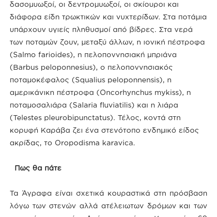
δασομυωξοί, οι δεντρομυωξοί, οι σκίουροι και
διάφορα είδη τρωκτικών και νυχτερίδων. Στα ποτάμια
υπάρχουν υγιείς πληθυσμοί από βίδρες. Στα νερά
των ποταμών ζουν, μεταξύ άλλων, η ιονική πέστροφα
(Salmo farioides), η πελοποννησιακή μπριάνα
(Barbus peloponnesius), ο πελοποννησιακός
ποταμοκέφαλος (Squalius peloponnensis), η
αμερικάνικη πέστροφα (Oncorhynchus mykiss), η
ποταμοσαλιάρα (Salaria fluviatilis) και η λιάρα
(Telestes pleurobipunctatus). Τέλος, κοντά στη
κορυφή Καράβα ζει ένα στενότοπο ενδημικό είδος
ακρίδας, το Oropodisma karavica.
Πως θα πάτε
Τα Άγραφα είναι σχετικά κουραστικά στη πρόσβαση
λόγω των στενών αλλά ατέλειωτων δρόμων και των