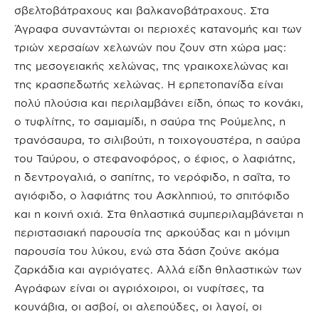
σβελτοβάτραχους και βαλκανοβάτραχους. Στα
Άγραφα συναντώνται οι περιοχές κατανομής και των
τριών χερσαίων χελωνών που ζουν στη χώρα μας:
της μεσογειακής χελώνας, της γραικοχελώνας και
της κρασπεδωτής χελώνας. Η ερπετοπανίδα είναι
πολύ πλούσια και περιλαμβάνει είδη, όπως το κονάκι,
ο τυφλίτης, το σαμιαμίδι, η σαύρα της Ρούμελης, η
τρανόσαυρα, το σιλιβούτι, η τοιχογουστέρα, η σαύρα
του Ταύρου, ο στεφανοφόρος, ο έφιος, ο λαφιάτης,
η δεντρογαλιά, ο σαπίτης, το νερόφιδο, η σαΐτα, το
αγιόφιδο, ο λαφιάτης του Ασκληπιού, το σπιτόφιδο
και η κοινή οχιά. Στα θηλαστικά συμπεριλαμβάνεται η
περιστασιακή παρουσία της αρκούδας και η μόνιμη
παρουσία του λύκου, ενώ στα δάση ζούνε ακόμα
ζαρκάδια και αγριόγατες. Αλλά είδη θηλαστικών των
Αγράφων είναι οι αγριόχοιροι, οι νυφίτσες, τα
κουνάβια, οι ασβοί, οι αλεπούδες, οι λαγοί, οι