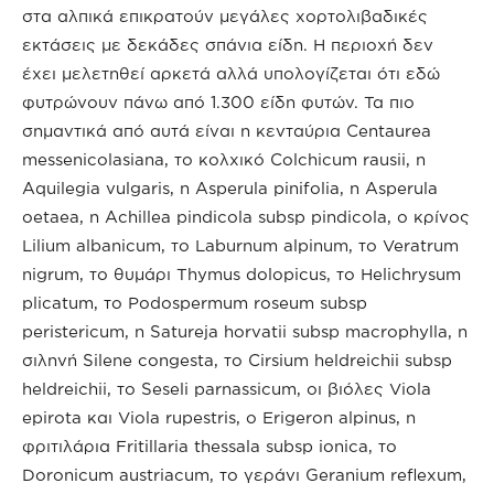
στα αλπικά επικρατούν μεγάλες χορτολιβαδικές
εκτάσεις με δεκάδες σπάνια είδη. Η περιοχή δεν
έχει μελετηθεί αρκετά αλλά υπολογίζεται ότι εδώ
φυτρώνουν πάνω από 1.300 είδη φυτών. Τα πιο
σημαντικά από αυτά είναι η κενταύρια Centaurea
messenicolasiana, το κολχικό Colchicum rausii, η
Aquilegia vulgaris, η Asperula pinifolia, η Asperula
oetaea, η Achillea pindicola subsp pindicola, ο κρίνος
Lilium albanicum, το Laburnum alpinum, το Veratrum
nigrum, το θυμάρι Thymus dolopicus, το Helichrysum
plicatum, το Podospermum roseum subsp
peristericum, η Satureja horvatii subsp macrophylla, η
σιληνή Silene congesta, το Cirsium heldreichii subsp
heldreichii, το Seseli parnassicum, οι βιόλες Viola
epirota και Viola rupestris, ο Erigeron alpinus, η
φριτιλάρια Fritillaria thessala subsp ionica, το
Doronicum austriacum, το γεράνι Geranium reflexum,