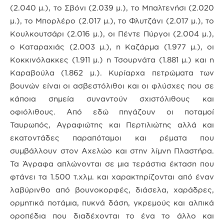
(2.040 μ.), το Σβόνι (2.039 μ.), το Μπαλτενήσι (2.020
μ.), το Μπορλέρο (2.017 μ.), το Φλυτζάνι (2.017 μ.), το
Κουλκουτσάρι (2.016 μ.), οι Πέντε Πύργοι (2.004 μ.),
ο Καταραχιάς (2.003 μ.), η Καζάρμα (1.977 μ.), οι
Κοκκινόλακκες (1.911 μ.) η Τσουρνάτα (1.881 μ.) και η
Καραβούλα (1.862 μ.). Κυρίαρχα πετρώματα των
βουνών είναι οι ασβεστόλιθοι και οι φλύσχες που σε
κάποια σημεία συναντούν σχιστόλιθους και
οφιόλιθους. Από εδώ πηγάζουν οι ποταμοί
Ταυρωπός, Αγραφιώτης και Περτιλιώτης αλλά και
εκατοντάδες παραπόταμοι και ρέματα που
συμβάλλουν στον Αχελώο και στην λίμνη Πλαστήρα.
Τα Άγραφα απλώνονται σε μια τεράστια έκταση που
φτάνει τα 1.500 τ.χλμ. και χαρακτηρίζονται από έναν
λαβύρινθο από βουνοκορφές, διάσελα, χαράδρες,
ορμητικά ποτάμια, πυκνά δάση, γκρεμούς και αλπικά
οροπέδια που διαδέχονται το ένα το άλλο και