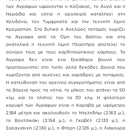
των Αγράφων υψώνονται ο Κόζιακας, το Αυγό και η
Νεράιδα και νότια η οροσειρά καταλήγει στη
Χελιδόνα, τον Τυμφρηστό και την τεχνητή λίμνη
Κρεμαστών. Στα δυτικά ο Αχελώος ποταμός χωρίζει
τα Άγραφα από τα Όρη του Βάλτου και στα
ανατολικά η τεχνητή λίμνη Πλαστήρα αποτελεί το
σύνορο τους με τους καρδιτσιώτικους κάμπους. Τα
Άγραφα δεν είναι ένα ξεκάθαρο βουνό που
πρωταγωνιστεί στο τοπίο αλλά δεκάδες βουνά που
χωρίζονται από αυχένες και χαράδρες με ποταμούς.
Η κατεύθυνση του ορεινού συγκροτήματος είναι από
τα βόρεια προς τα νότια, το μήκος του φτάνει τα 50
χλμ. και το πλάτος του τα 30 χλμ. Η ψηλότερη
κορυφή των Αγράφων είναι η Καραβά με υψόμετρο
2.184 μέτρα και ακολουθούν το Ντεληδήμι (2.163 μ.),
το Βουτσικάκι (2.154 μ.), η Γκαβέλ (2.133 μ.), η
Σαλαγιάννη (2.130 μ.), η Φτέρη (2.126 μ.), η Λιάκουρα