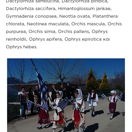
Dactylorhiza sambucina, Dactylorhiza pindica,
Dactylorhiza saccifera, Himantoglossum jankae,
Gymnadenia conopsea, Νeottia ovata, Platanthera
chlorata, Neotinea maculata, Orchis mascula, Orchis
purpurea, Orchis simia, Orchis pallens, Ophrys
reinholdii, Ophrys apifera, Ophrys epirotica και
Ophrys hebes.