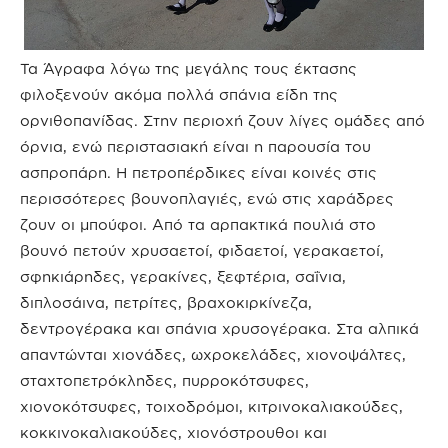
Τα Άγραφα λόγω της μεγάλης τους έκτασης
φιλοξενούν ακόμα πολλά σπάνια είδη της
ορνιθοπανίδας. Στην περιοχή ζουν λίγες ομάδες από
όρνια, ενώ περιστασιακή είναι η παρουσία του
ασπροπάρη. Η πετροπέρδικες είναι κοινές στις
περισσότερες βουνοπλαγιές, ενώ στις χαράδρες
ζουν οι μπούφοι. Από τα αρπακτικά πουλιά στο
βουνό πετούν χρυσαετοί, φιδαετοί, γερακαετοί,
σφηκιάρηδες, γερακίνες, ξεφτέρια, σαΐνια,
διπλοσάινα, πετρίτες, βραχοκιρκίνεζα,
δεντρογέρακα και σπάνια χρυσογέρακα. Στα αλπικά
απαντώνται χιονάδες, ωχροκελάδες, χιονοψάλτες,
σταχτοπετρόκληδες, πυρροκότσυφες,
χιονοκότσυφες, τοιχοδρόμοι, κιτρινοκαλιακούδες,
κοκκινοκαλιακούδες, χιονόστρουθοι και