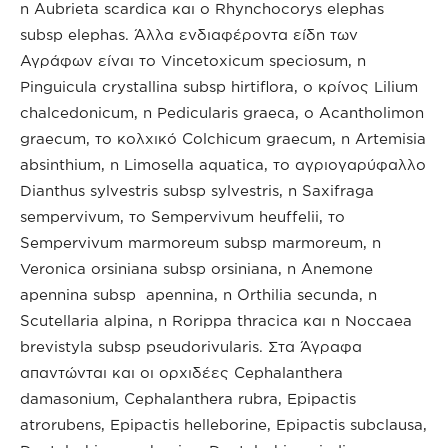
η Aubrieta scardica και ο Rhynchocorys elephas
subsp elephas. Άλλα ενδιαφέροντα είδη των
Αγράφων είναι το Vincetoxicum speciosum, η
Pinguicula crystallina subsp hirtiflora, ο κρίνος Lilium
chalcedonicum, η Pedicularis graeca, ο Acantholimon
graecum, το κολχικό Colchicum graecum, η Artemisia
absinthium, η Limosella aquatica, το αγριογαρύφαλλο
Dianthus sylvestris subsp sylvestris, η Saxifraga
sempervivum, το Sempervivum heuffelii, το
Sempervivum marmoreum subsp marmoreum, η
Veronica orsiniana subsp orsiniana, η Anemone
apennina subsp apennina, η Orthilia secunda, η
Scutellaria alpina, η Rorippa thracica και η Noccaea
brevistyla subsp pseudorivularis. Στα Άγραφα
απαντώνται και οι ορχιδέες Cephalanthera
damasonium, Cephalanthera rubra, Epipactis
atrorubens, Epipactis helleborine, Epipactis subclausa,