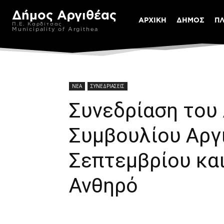
Δήμος Αργιθέας
ΑΡΧΙΚΗ
ΔΗΜΟΣ
Π
Π.Ε. Καρδίτσας
Municipality of Argithea
ΝΕΑ
ΣΥΝΕΔΡΙΑΣΕΙΣ
Συνεδρίαση του
Συμβουλίου Αργ
Σεπτεμβρίου και
Ανθηρό