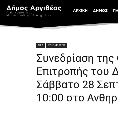
Δήμος Αργιθέας
ΑΡΧΙΚΗ
ΔΗΜΟΣ
Π
Π.Ε. Καρδίτσας
Municipality of Argithea
ΝΕΑ
ΣΥΝΕΔΡΙΑΣΕΙΣ
Συνεδρίαση της
Επιτροπής του 
Σάββατο 28 Σεπ
10:00 στο Ανθη