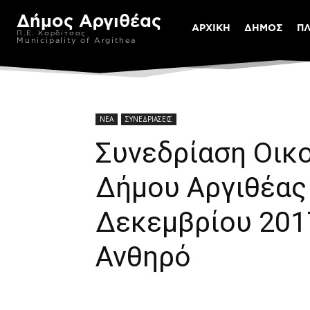
Δήμος Αργιθέας
ΑΡΧΙΚΗ
ΔΗΜΟΣ
Π
Π.Ε. Καρδίτσας
Municipality of Argithea
ΝΕΑ
ΣΥΝΕΔΡΙΑΣΕΙΣ
Συνεδρίαση Οικ
Δήμου Αργιθέας
Δεκεμβρίου 2017
Ανθηρό