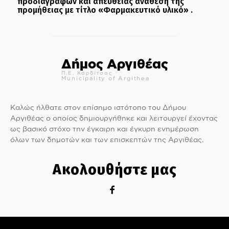
προδιαγραφών και απευθείας ανάθεση της
προμήθειας με τίτλο «Φαρμακευτικό υλικό» .
Δήμος Αργιθέας
Π.Ε. Καρδίτσας
Municipality of Argithea
Καλώς ήλθατε στον επίσημο ιστότοπο του Δήμου
Αργιθέας ο οποίος δημιουργήθηκε και λειτουργεί έχοντας
ως βασικό στόχο την έγκαιρη και έγκυρη ενημέρωση
όλων των δημοτών και των επισκεπτών της Αργιθέας.
Ακολουθήστε μας